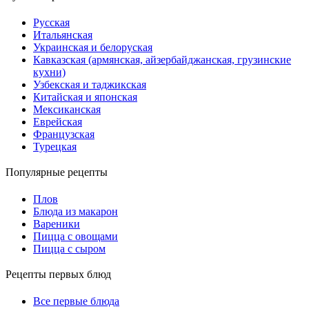
Русская
Итальянская
Украинская и белоруская
Кавказская (армянская, айзербайджанская, грузинские
кухни)
Узбекская и таджикская
Китайская и японская
Мексиканская
Еврейская
Французская
Турецкая
Популярные рецепты
Плов
Блюда из макарон
Вареники
Пицца с овощами
Пицца с сыром
Рецепты первых блюд
Все первые блюда