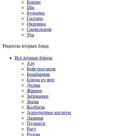
Борщи
Щи
Бульоны
Гаспачо
Окрошка
Свекольник
Уха
Рецепты вторых блюд
Все вторые блюда
Азу
Бефстроганов
Бешбармак
Блюда из яиц
Долма
Жаркое
Запеканки
Зразы
Колбасы
Аппетитные котлеты
Лазанья
Пудинги
Рагу
Роллы