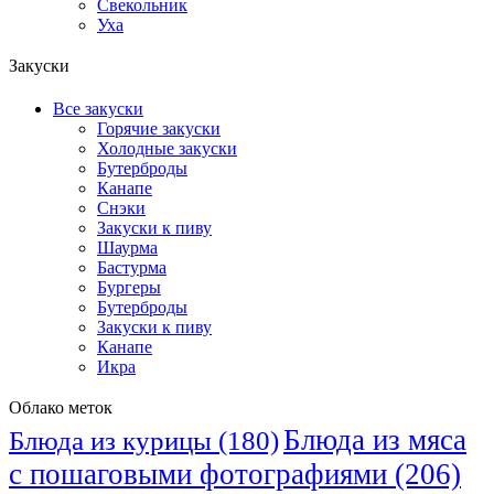
Свекольник
Уха
Закуски
Все закуски
Горячие закуски
Холодные закуски
Бутерброды
Канапе
Снэки
Закуски к пиву
Шаурма
Бастурма
Бургеры
Бутерброды
Закуски к пиву
Канапе
Икра
Облако меток
Блюда из мяса
Блюда из курицы
(180)
с пошаговыми фотографиями
(206)