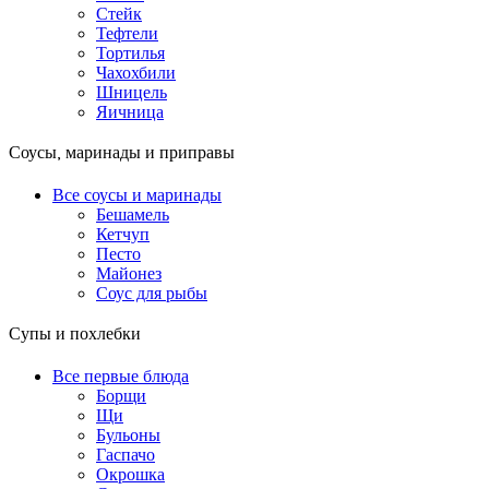
Стейк
Тефтели
Тортилья
Чахохбили
Шницель
Яичница
Соусы, маринады и приправы
Все соусы и маринады
Бешамель
Кетчуп
Песто
Майонез
Соус для рыбы
Супы и похлебки
Все первые блюда
Борщи
Щи
Бульоны
Гаспачо
Окрошка