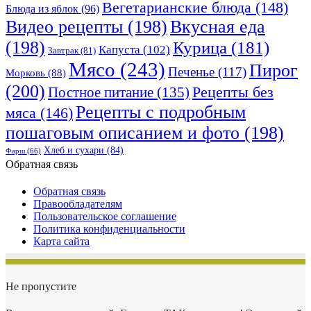
Вегетарианские блюда
(148)
Блюда из яблок
(96)
Видео рецепты
(198)
Вкусная еда
(198)
Курица
(181)
Капуста
(102)
Завтрак
(81)
Мясо
(243)
Пирог
Печенье
(117)
Морковь
(88)
(200)
Рецепты без
Постное питание
(135)
Рецепты с подробным
мяса
(146)
пошаговым описанием и фото
(198)
Хлеб и сухари
(84)
Фарш
(66)
Обратная связь
Обратная связь
Правообладателям
Пользовательское соглашение
Политика конфиденциальности
Карта сайта
Не пропустите