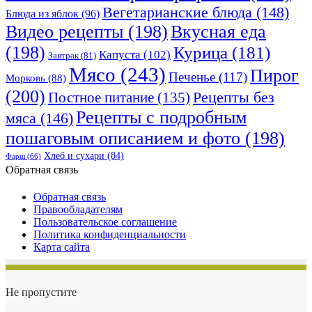
Вегетарианские блюда
(148)
Блюда из яблок
(96)
Видео рецепты
(198)
Вкусная еда
(198)
Курица
(181)
Капуста
(102)
Завтрак
(81)
Мясо
(243)
Пирог
Печенье
(117)
Морковь
(88)
(200)
Рецепты без
Постное питание
(135)
Рецепты с подробным
мяса
(146)
пошаговым описанием и фото
(198)
Хлеб и сухари
(84)
Фарш
(66)
Обратная связь
Обратная связь
Правообладателям
Пользовательское соглашение
Политика конфиденциальности
Карта сайта
Не пропустите