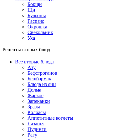
Борщи
Щи
Бульоны
Гаспачо
Окрошка
Свекольник
Уха
Рецепты вторых блюд
Все вторые блюда
Азу
Бефстроганов
Бешбармак
Блюда из яиц
Долма
Жаркое
Запеканки
Зразы
Колбасы
Аппетитные котлеты
Лазанья
Пудинги
Рагу