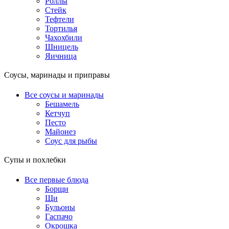
Роллы
Стейк
Тефтели
Тортилья
Чахохбили
Шницель
Яичница
Соусы, маринады и приправы
Все соусы и маринады
Бешамель
Кетчуп
Песто
Майонез
Соус для рыбы
Супы и похлебки
Все первые блюда
Борщи
Щи
Бульоны
Гаспачо
Окрошка