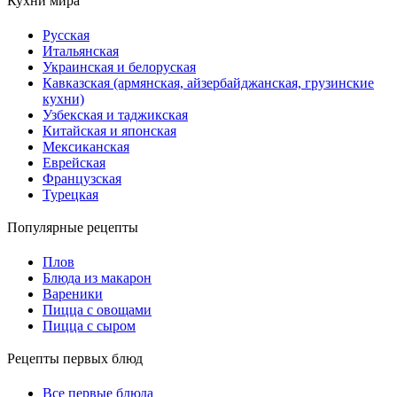
Кухни мира
Русская
Итальянская
Украинская и белоруская
Кавказская (армянская, айзербайджанская, грузинские
кухни)
Узбекская и таджикская
Китайская и японская
Мексиканская
Еврейская
Французская
Турецкая
Популярные рецепты
Плов
Блюда из макарон
Вареники
Пицца с овощами
Пицца с сыром
Рецепты первых блюд
Все первые блюда