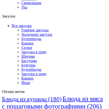
Свекольник
Уха
Закуски
Все закуски
Горячие закуски
Холодные закуски
Бутерброды
Канапе
Снэки
Закуски к пиву
Шаурма
Бастурма
Бургеры
Бутерброды
Закуски к пиву
Канапе
Икра
Облако меток
Блюда из мяса
Блюда из курицы
(180)
с пошаговыми фотографиями
(206)