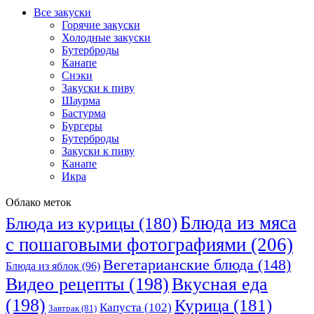
Все закуски
Горячие закуски
Холодные закуски
Бутерброды
Канапе
Снэки
Закуски к пиву
Шаурма
Бастурма
Бургеры
Бутерброды
Закуски к пиву
Канапе
Икра
Облако меток
Блюда из мяса
Блюда из курицы
(180)
с пошаговыми фотографиями
(206)
Вегетарианские блюда
(148)
Блюда из яблок
(96)
Видео рецепты
(198)
Вкусная еда
(198)
Курица
(181)
Капуста
(102)
Завтрак
(81)