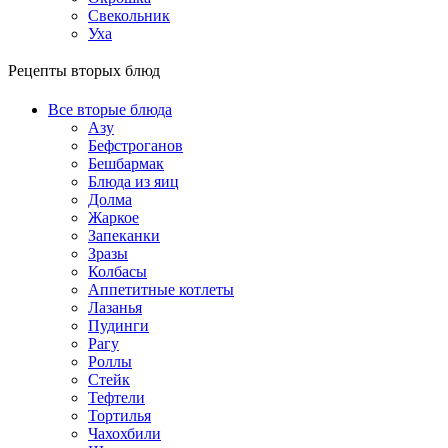
Свекольник
Уха
Рецепты вторых блюд
Все вторые блюда
Азу
Бефстроганов
Бешбармак
Блюда из яиц
Долма
Жаркое
Запеканки
Зразы
Колбасы
Аппетитные котлеты
Лазанья
Пудинги
Рагу
Роллы
Стейк
Тефтели
Тортилья
Чахохбили