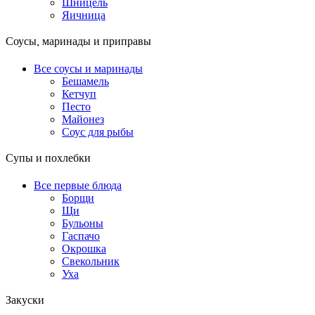
Шницель
Яичница
Соусы, маринады и приправы
Все соусы и маринады
Бешамель
Кетчуп
Песто
Майонез
Соус для рыбы
Супы и похлебки
Все первые блюда
Борщи
Щи
Бульоны
Гаспачо
Окрошка
Свекольник
Уха
Закуски