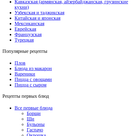
Кавказская (армянская, айзербайджанская, грузинские
кухни)
Узбекская и таджикская
Китайская и японская
Мексиканская
Еврейская
Французская
Турецкая
Популярные рецепты
Плов
Блюда из макарон
Вареники
Пицца с овощами
Пицца с сыром
Рецепты первых блюд
Все первые блюда
Борщи
Щи
Бульоны
Гаспачо
Окрошка