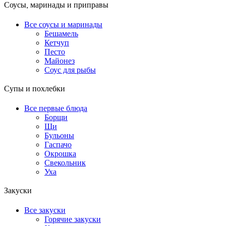
Соусы, маринады и приправы
Все соусы и маринады
Бешамель
Кетчуп
Песто
Майонез
Соус для рыбы
Супы и похлебки
Все первые блюда
Борщи
Щи
Бульоны
Гаспачо
Окрошка
Свекольник
Уха
Закуски
Все закуски
Горячие закуски