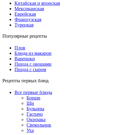
Китайская и японская
Мексиканская
Еврейская
Французская
Турецкая
Популярные рецепты
Плов
Блюда из макарон
Вареники
Пицца с овощами
Пицца с сыром
Рецепты первых блюд
Все первые блюда
Борщи
Щи
Бульоны
Гаспачо
Окрошка
Свекольник
Уха