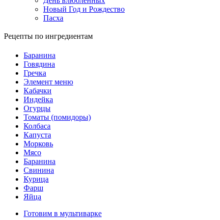
День влюбленных
Новый Год и Рождество
Пасха
Рецепты по ингредиентам
Баранина
Говядина
Гречка
Элемент меню
Кабачки
Индейка
Огурцы
Томаты (помидоры)
Колбаса
Капуста
Морковь
Мясо
Баранина
Свинина
Курица
Фарш
Яйца
Готовим в мультиварке