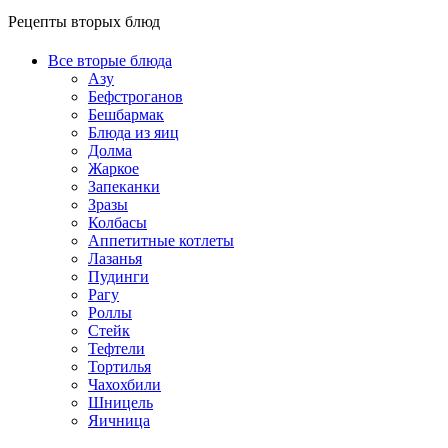
Рецепты вторых блюд
Все вторые блюда
Азу
Бефстроганов
Бешбармак
Блюда из яиц
Долма
Жаркое
Запеканки
Зразы
Колбасы
Аппетитные котлеты
Лазанья
Пудинги
Рагу
Роллы
Стейк
Тефтели
Тортилья
Чахохбили
Шницель
Яичница