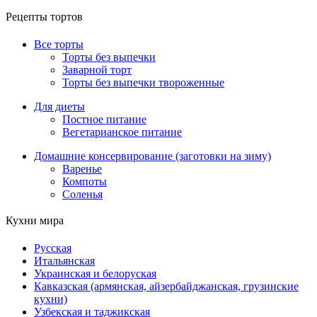
Рецепты тортов
Все торты
Торты без выпечки
Заварной торт
Торты без выпечки твороженные
Для диеты
Постное питание
Вегетарианское питание
Домашние консервирование (заготовки на зиму)
Варенье
Компоты
Соленья
Кухни мира
Русская
Итальянская
Украинская и белоруская
Кавказская (армянская, айзербайджанская, грузинские
кухни)
Узбекская и таджикская