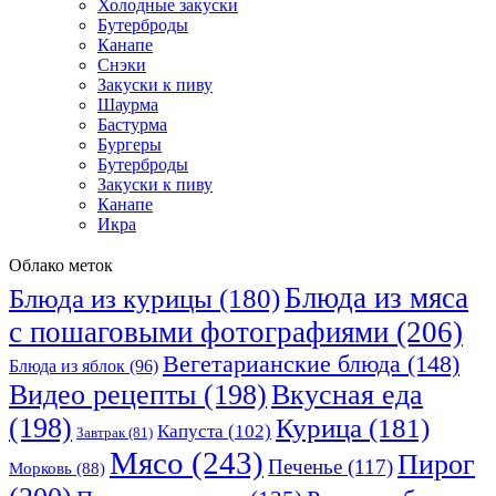
Холодные закуски
Бутерброды
Канапе
Снэки
Закуски к пиву
Шаурма
Бастурма
Бургеры
Бутерброды
Закуски к пиву
Канапе
Икра
Облако меток
Блюда из мяса
Блюда из курицы
(180)
с пошаговыми фотографиями
(206)
Вегетарианские блюда
(148)
Блюда из яблок
(96)
Видео рецепты
(198)
Вкусная еда
(198)
Курица
(181)
Капуста
(102)
Завтрак
(81)
Мясо
(243)
Пирог
Печенье
(117)
Морковь
(88)