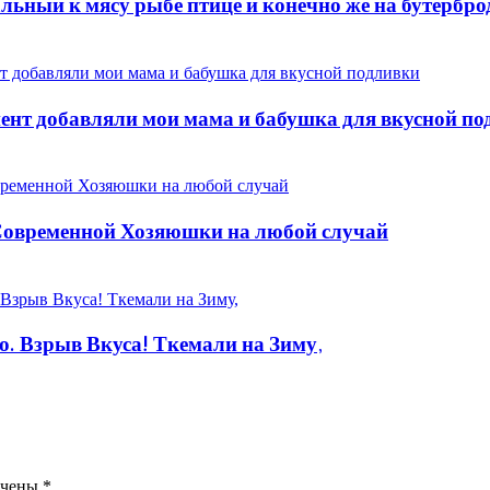
ьный к мясу рыбе птице и конечно же на бутербро
нт добавляли мои мама и бабушка для вкусной по
временной Хозяюшки на любой случай
 Взрыв Вкуса! Ткемали на Зиму,
ечены
*