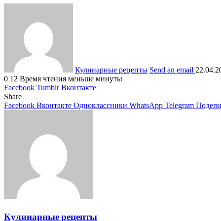
Кулинарные рецепты
Send an email
22.04.2
0
12
Время чтения меньше минуты
Facebook
Tumblr
Вконтакте
Share
Facebook
Вконтакте
Одноклассники
WhatsApp
Telegram
Подели
Кулинарные рецепты