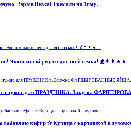
уко. Взрыв Вкуса! Ткемали на Зиму,
ь! Экономный рецепт для всей семьи! 💰👨👩👧👦
то нужно для ПРАЗДНИКА. Закуска ФАРШИРО
обавляю кефир ☆ Курица с картошкой в духовк