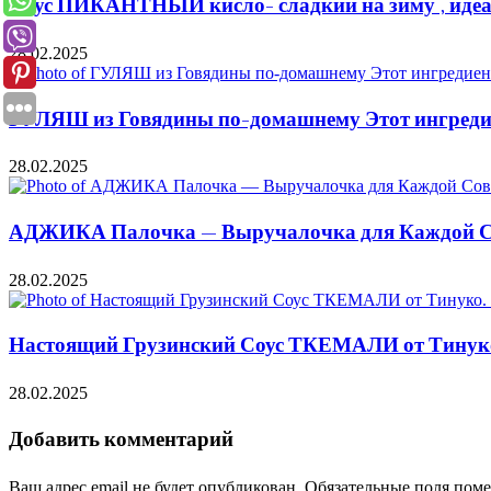
Соус ПИКАНТНЫЙ кисло- сладкий на зиму , идеал
28.02.2025
ГУЛЯШ из Говядины по-домашнему Этот ингредие
28.02.2025
АДЖИКА Палочка — Выручалочка для Каждой Со
28.02.2025
Настоящий Грузинский Соус ТКЕМАЛИ от Тинуко.
28.02.2025
Добавить комментарий
Ваш адрес email не будет опубликован.
Обязательные поля пом