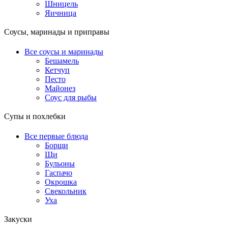
Шницель
Яичница
Соусы, маринады и приправы
Все соусы и маринады
Бешамель
Кетчуп
Песто
Майонез
Соус для рыбы
Супы и похлебки
Все первые блюда
Борщи
Щи
Бульоны
Гаспачо
Окрошка
Свекольник
Уха
Закуски