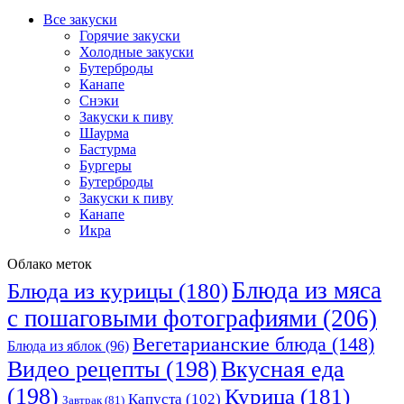
Все закуски
Горячие закуски
Холодные закуски
Бутерброды
Канапе
Снэки
Закуски к пиву
Шаурма
Бастурма
Бургеры
Бутерброды
Закуски к пиву
Канапе
Икра
Облако меток
Блюда из мяса
Блюда из курицы
(180)
с пошаговыми фотографиями
(206)
Вегетарианские блюда
(148)
Блюда из яблок
(96)
Видео рецепты
(198)
Вкусная еда
(198)
Курица
(181)
Капуста
(102)
Завтрак
(81)