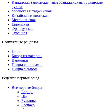
Кавказская (армянская, айзербайджанская, грузинские
кухни)
Узбекская и таджикская
Китайская и японская
Мексиканская
Еврейская
Французская
Турецкая
Популярные рецепты
Плов
Блюда из макарон
Вареники
Пицца с овощами
Пицца с сыром
Рецепты первых блюд
Все первые блюда
Борщи
Щи
Бульоны
Гаспачо