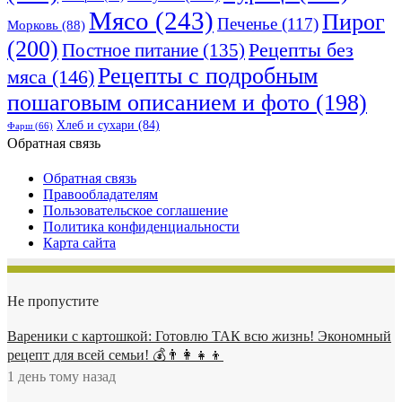
Мясо
(243)
Пирог
Печенье
(117)
Морковь
(88)
(200)
Рецепты без
Постное питание
(135)
Рецепты с подробным
мяса
(146)
пошаговым описанием и фото
(198)
Хлеб и сухари
(84)
Фарш
(66)
Обратная связь
Обратная связь
Правообладателям
Пользовательское соглашение
Политика конфиденциальности
Карта сайта
Не пропустите
Вареники с картошкой: Готовлю ТАК всю жизнь! Экономный
рецепт для всей семьи! 💰👨👩👧👦
1 день тому назад