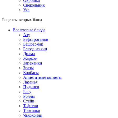
Окрошка
Свекольник
Уха
Рецепты вторых блюд
Все вторые блюда
Азу
Бефстроганов
Бешбармак
Блюда из яиц
Долма
Жаркое
Запеканки
Зразы
Колбасы
Аппетитные котлеты
Лазанья
Пудинги
Рагу
Роллы
Стейк
Тефтели
Тортилья
Чахохбили