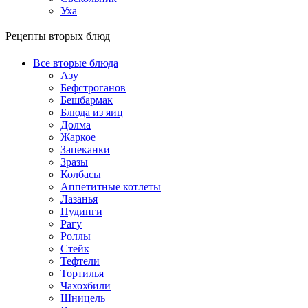
Уха
Рецепты вторых блюд
Все вторые блюда
Азу
Бефстроганов
Бешбармак
Блюда из яиц
Долма
Жаркое
Запеканки
Зразы
Колбасы
Аппетитные котлеты
Лазанья
Пудинги
Рагу
Роллы
Стейк
Тефтели
Тортилья
Чахохбили
Шницель