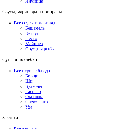
Яичница
Соусы, маринады и приправы
Все соусы и маринады
Бешамель
Кетчуп
Песто
Майонез
Соус для рыбы
Супы и похлебки
Все первые блюда
Борщи
Щи
Бульоны
Гаспачо
Окрошка
Свекольник
Уха
Закуски
Все закуски