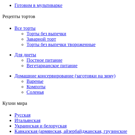
Готовим в мультиварке
Рецепты тортов
Все торты
Торты без выпечки
Заварной торт
Торты без выпечки твороженные
Для диеты
Постное питание
Вегетарианское питание
Домашние консервирование (заготовки на зиму)
Варенье
Компоты
Соленья
Кухни мира
Русская
Итальянская
Украинская и белоруская
Кавказская (армянская, айзербайджанская, грузинские