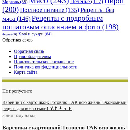
Мясо
(243)
Пирог
Печенье
(117)
Морковь
(88)
(200)
Рецепты без
Постное питание
(135)
Рецепты с подробным
мяса
(146)
пошаговым описанием и фото
(198)
Хлеб и сухари
(84)
Фарш
(66)
Обратная связь
Обратная связь
Правообладателям
Пользовательское соглашение
Политика конфиденциальности
Карта сайта
Не пропустите
Вареники с картошкой: Готовлю ТАК всю жизнь! Экономный
рецепт для всей семьи! 💰👨👩👧👦
3 дня тому назад
Вареники с картошкой: Готовлю ТАК всю жизнь!