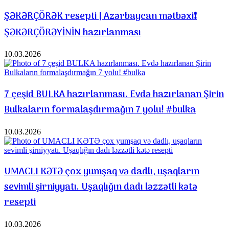
ŞƏKƏRÇÖRƏK resepti | Azərbaycan mətbəxi❗️
ŞƏKƏRÇÖRƏYİNİN hazırlanması
10.03.2026
7 çeşid BULKA hazırlanması. Evdə hazırlanan Şirin
Bulkaların formalaşdırmağın 7 yolu! #bulka
10.03.2026
UMACLI KƏTƏ çox yumşaq və dadlı, uşaqların
sevimli şirniyyatı. Uşaqlığın dadı ləzzətli kətə
resepti
10.03.2026