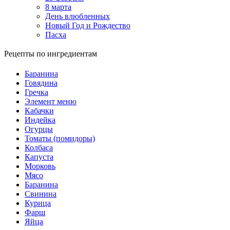
8 марта
День влюбленных
Новый Год и Рождество
Пасха
Рецепты по ингредиентам
Баранина
Говядина
Гречка
Элемент меню
Кабачки
Индейка
Огурцы
Томаты (помидоры)
Колбаса
Капуста
Морковь
Мясо
Баранина
Свинина
Курица
Фарш
Яйца