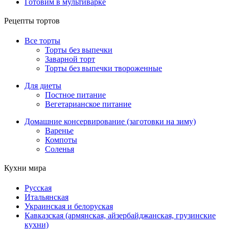
Готовим в мультиварке
Рецепты тортов
Все торты
Торты без выпечки
Заварной торт
Торты без выпечки твороженные
Для диеты
Постное питание
Вегетарианское питание
Домашние консервирование (заготовки на зиму)
Варенье
Компоты
Соленья
Кухни мира
Русская
Итальянская
Украинская и белоруская
Кавказская (армянская, айзербайджанская, грузинские
кухни)