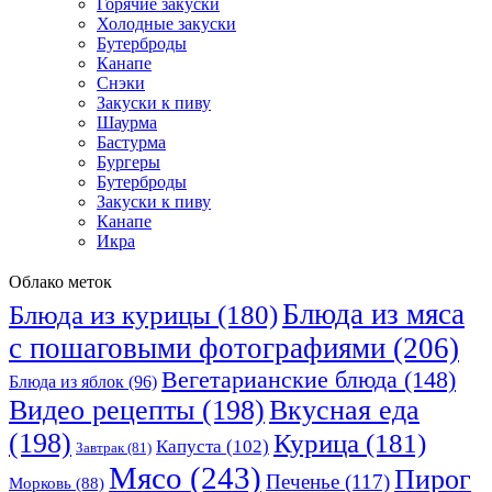
Горячие закуски
Холодные закуски
Бутерброды
Канапе
Снэки
Закуски к пиву
Шаурма
Бастурма
Бургеры
Бутерброды
Закуски к пиву
Канапе
Икра
Облако меток
Блюда из мяса
Блюда из курицы
(180)
с пошаговыми фотографиями
(206)
Вегетарианские блюда
(148)
Блюда из яблок
(96)
Видео рецепты
(198)
Вкусная еда
(198)
Курица
(181)
Капуста
(102)
Завтрак
(81)
Мясо
(243)
Пирог
Печенье
(117)
Морковь
(88)