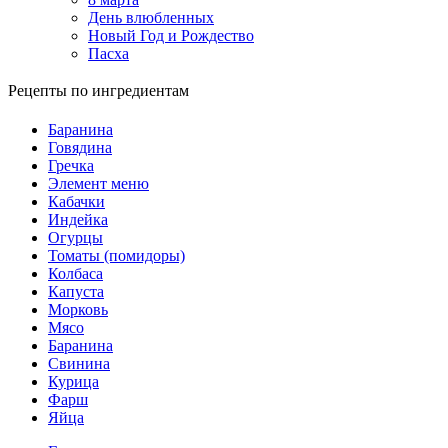
День влюбленных
Новый Год и Рождество
Пасха
Рецепты по ингредиентам
Баранина
Говядина
Гречка
Элемент меню
Кабачки
Индейка
Огурцы
Томаты (помидоры)
Колбаса
Капуста
Морковь
Мясо
Баранина
Свинина
Курица
Фарш
Яйца