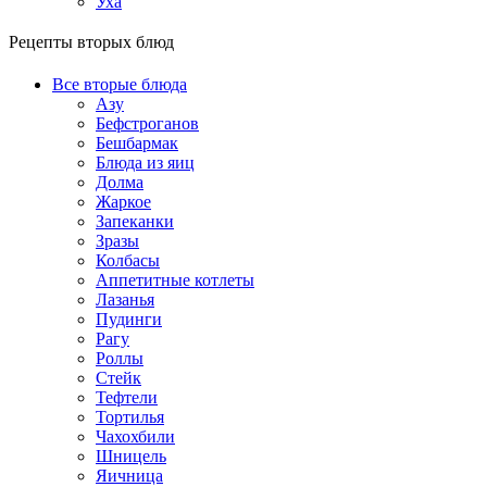
Уха
Рецепты вторых блюд
Все вторые блюда
Азу
Бефстроганов
Бешбармак
Блюда из яиц
Долма
Жаркое
Запеканки
Зразы
Колбасы
Аппетитные котлеты
Лазанья
Пудинги
Рагу
Роллы
Стейк
Тефтели
Тортилья
Чахохбили
Шницель
Яичница