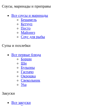
Соусы, маринады и приправы
Все соусы и маринады
Бешамель
Кетчуп
Песто
Майонез
Соус для рыбы
Супы и похлебки
Все первые блюда
Борщи
Щи
Бульоны
Гаспачо
Окрошка
Свекольник
Уха
Закуски
Все закуски