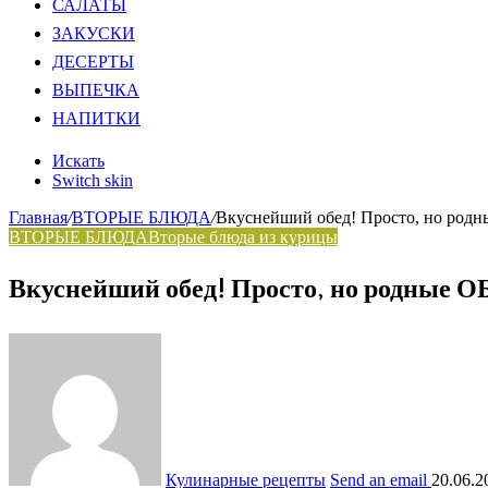
САЛАТЫ
ЗАКУСКИ
ДЕСЕРТЫ
ВЫПЕЧКА
НАПИТКИ
Искать
Switch skin
Главная
/
ВТОРЫЕ БЛЮДА
/
Вкуснейший обед! Просто, но ро
ВТОРЫЕ БЛЮДА
Вторые блюда из курицы
Вкуснейший обед! Просто, но родны
Кулинарные рецепты
Send an email
20.06.2