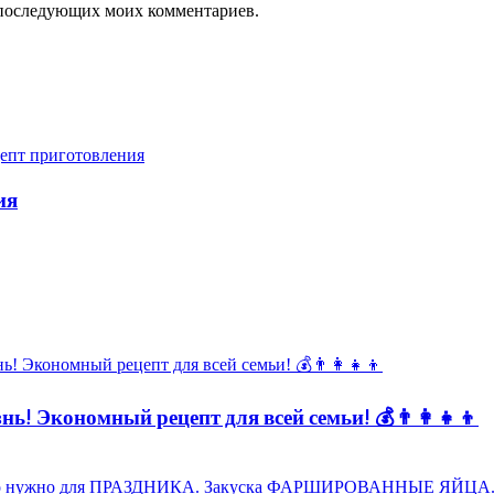
ля последующих моих комментариев.
ия
ь! Экономный рецепт для всей семьи! 💰👨👩👧👦