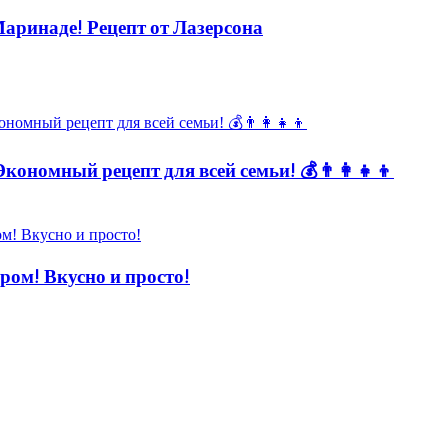
инаде! Рецепт от Лазерсона
кономный рецепт для всей семьи! 💰👨👩👧👦
! Вкусно и просто!