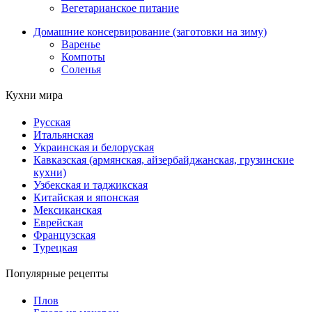
Вегетарианское питание
Домашние консервирование (заготовки на зиму)
Варенье
Компоты
Соленья
Кухни мира
Русская
Итальянская
Украинская и белоруская
Кавказская (армянская, айзербайджанская, грузинские
кухни)
Узбекская и таджикская
Китайская и японская
Мексиканская
Еврейская
Французская
Турецкая
Популярные рецепты
Плов