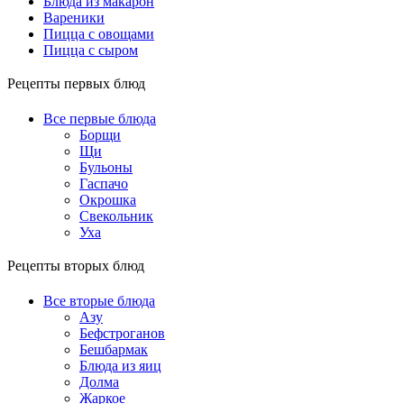
Блюда из макарон
Вареники
Пицца с овощами
Пицца с сыром
Рецепты первых блюд
Все первые блюда
Борщи
Щи
Бульоны
Гаспачо
Окрошка
Свекольник
Уха
Рецепты вторых блюд
Все вторые блюда
Азу
Бефстроганов
Бешбармак
Блюда из яиц
Долма
Жаркое