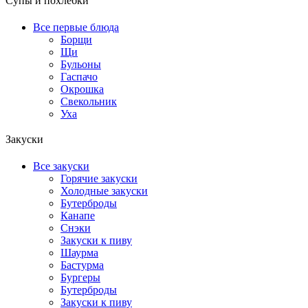
Супы и похлебки
Все первые блюда
Борщи
Щи
Бульоны
Гаспачо
Окрошка
Свекольник
Уха
Закуски
Все закуски
Горячие закуски
Холодные закуски
Бутерброды
Канапе
Снэки
Закуски к пиву
Шаурма
Бастурма
Бургеры
Бутерброды
Закуски к пиву