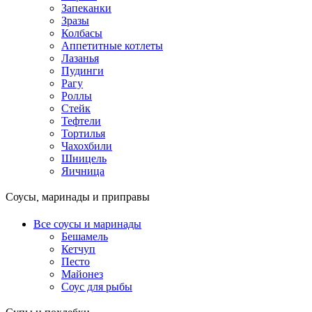
Запеканки
Зразы
Колбасы
Аппетитные котлеты
Лазанья
Пудинги
Рагу
Роллы
Стейк
Тефтели
Тортилья
Чахохбили
Шницель
Яичница
Соусы, маринады и приправы
Все соусы и маринады
Бешамель
Кетчуп
Песто
Майонез
Соус для рыбы