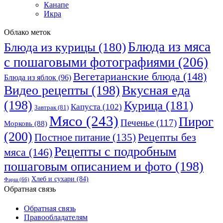
Канапе
Икра
Облако меток
Блюда из мяса
Блюда из курицы
(180)
с пошаговыми фотографиями
(206)
Вегетарианские блюда
(148)
Блюда из яблок
(96)
Видео рецепты
(198)
Вкусная еда
(198)
Курица
(181)
Капуста
(102)
Завтрак
(81)
Мясо
(243)
Пирог
Печенье
(117)
Морковь
(88)
(200)
Рецепты без
Постное питание
(135)
Рецепты с подробным
мяса
(146)
пошаговым описанием и фото
(198)
Хлеб и сухари
(84)
Фарш
(66)
Обратная связь
Обратная связь
Правообладателям