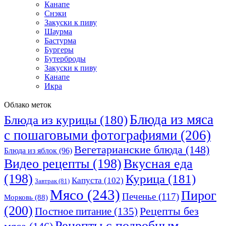
Канапе
ликеры лимонад
Снэки
вкусным нежным
Закуски к пиву
кефир мандарин
Шаурма
крем для торта
Бастурма
блюда из теста
Бургеры
огурцы на зиму
Бутерброды
супы с крупами
Закуски к пиву
украшение блюд
Канапе
винегрет салат
Икра
чеснок майонез
с крабовым мясом
Облако меток
блюда из тыквы
сытный завтрак
Блюда из мяса
Блюда из курицы
(180)
свежей капусты
постные салаты
с пошаговыми фотографиями
(206)
голени индейки
Вегетарианские блюда
(148)
корица молотая
Блюда из яблок
(96)
выпечка пироги
Видео рецепты
(198)
Вкусная еда
вкусный десерт
(198)
Курица
(181)
кофе по венски
Капуста
(102)
Завтрак
(81)
пудра сахарная
Мясо
(243)
Пирог
кекс творожный
Печенье
(117)
Морковь
(88)
рыбная солянка
(200)
Рецепты без
Постное питание
(135)
сырная закуска
булочки брауни
Рецепты с подробным