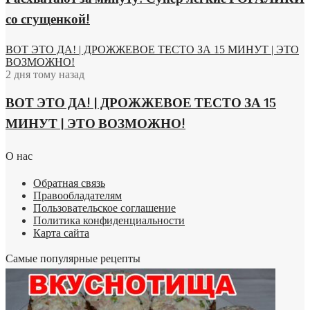
голубцы ленивые
со сгущенкой!
сахар ванильный
молоко топленое
блюда для гриля
ВОТ ЭТО ДА! | ДРОЖЖЕВОЕ ТЕСТО ЗА 15 МИНУТ | ЭТО
свиные ребрышки
ВОЗМОЖНО!
закуски закуски
2 дня тому назад
салат с авокадо
соус для салата
ВОТ ЭТО ДА! | ДРОЖЖЕВОЕ ТЕСТО ЗА 15
омлет с молоком
МИНУТ | ЭТО ВОЗМОЖНО!
шашлык из семги
быстрые рецепты
китайская кухня
О нас
паприка сладкая
салат из редьки
Обратная связь
капуста морская
Правообладателям
молотого имбиря
Пользовательское соглашение
блюда из конины
Политика конфиденциальности
варенье варенье
Карта сайта
пирожки с луком
блюда из фасоли
Самые популярные рецепты
перловой крупой
лососем огурцом
бульоны гаспачо
запеченная утка
чеснок кориандр