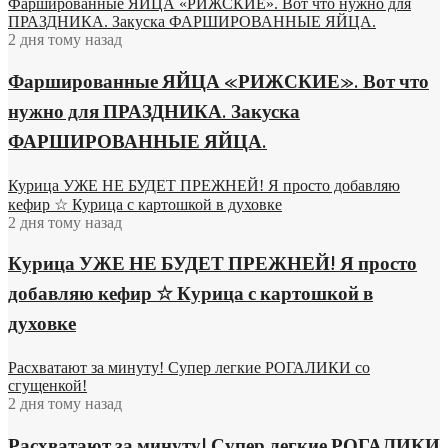
Фаршированные ЯЙЦА «РИЖСКИЕ». Вот что нужно для
греческий салат
ПРАЗДНИКА. Закуска ФАРШИРОВАННЫЕ ЯЙЦА.
тесто для пиццы
2 дня тому назад
рецепты выпечки
грибами и сыром
Фаршированные ЯЙЦА «РИЖСКИЕ». Вот что
кабачки на зиму
салат из печени
нужно для ПРАЗДНИКА. Закуска
печеночный торт
ФАРШИРОВАННЫЕ ЯЙЦА.
салат с фасолью
блюда из гречки
овсяное печенье
Курица УЖЕ НЕ БУДЕТ ПРЕЖНЕЙ! Я просто добавляю
блины на молоке
кефир ☆ Курица с картошкой в духовке
бисквитный торт
2 дня тому назад
салат из свеклы
закуски из мяса
Курица УЖЕ НЕ БУДЕТ ПРЕЖНЕЙ! Я просто
картофеля блюда
десерты напитки
добавляю кефир ☆ Курица с картошкой в
паста карбонара
репчатый чеснок
духовке
суп из говядины
закуски из сыра
Расхватают за минуту! Супер легкие РОГАЛИКИ со
суп из баранины
сгущенкой!
вкусная закуска
2 дня тому назад
суп солянка суп
блюда из овощей
Расхватают за минуту! Супер легкие РОГАЛИКИ
бульоны окрошка