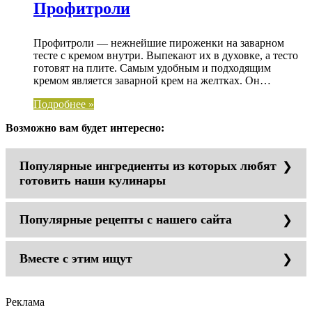
Профитроли
Профитроли — нежнейшие пироженки на заварном
тесте с кремом внутри. Выпекают их в духовке, а тесто
готовят на плите. Самым удобным и подходящим
кремом является заварной крем на желтках. Он…
Подробнее »
Возможно вам будет интересно:
Популярные ингредиенты из которых любят
готовить наши кулинары
Популярные рецепты с нашего сайта
уксус
репчатый лук
картошка
оливковое масло
Вместе с этим ищут
Легкие супы
укроп
Пироги из овощей
твёрдый сыр
Тесто
сметана
Блюда из рыба
смешайте белки и ккал
Реклама
зубчики чеснока
Огурцы маринованные
диетическое питание и Заварной торт