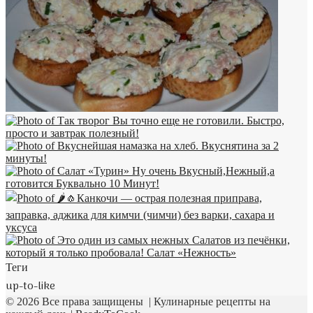
духовке куриное
оладьи из тыквы
горошек зелёный
блюда из лаваша
постное печенье
начинка овощные
котлеты из щуки
форель радужная
блины гречневые
кулинарный сайт
печенье печенье
хашлама хинкали
быстрое печенье
совсем несложно
блюда из печени
салат подсолнух
постные котлеты
рецепт картошки
котлеты котлеты
песочного теста
кутабы кыстыбый
Теги
цыпленок табака
up-to-like
рыба запеченная
маринад на пиве
© 2026 Все права защищены | Кулинарные рецепты на