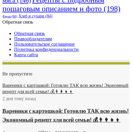
мяса
(146)
легко и просто
пошаговым описанием и фото
(198)
салат с языком
сливочное яйца
Хлеб и сухари
(84)
Фарш
(66)
торт сметанный
Обратная связь
морского окуня
морковный торт
Обратная связь
роллы ромштекс
Правообладателям
мускатный орех
Пользовательское соглашение
любимый рецепт
Политика конфиденциальности
сладкие салаты
Карта сайта
яблоки сушеные
будет наполнен
домашнее тесто
простые салаты
Не пропустите
шампиньоны сыр
овощи на гриле
Вареники с картошкой: Готовлю ТАК всю жизнь! Экономный
творожный торт
рецепт для всей семьи! 💰👨👩👧👦
омлет японский
2 дня тому назад
салат с курицей
цветная капуста
салат с грибами
Вареники с картошкой: Готовлю ТАК всю жизнь!
овощей и грибов
Экономный рецепт для всей семьи! 💰👨👩👧👦
постные рецепты
закуски из рыбы
обеда или ужина