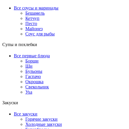
Все соусы и маринады
Бешамель
Кетчуп
Песто
Майонез
Соус для рыбы
Супы и похлебки
Все первые блюда
Борщи
Щи
Бульоны
Гаспачо
Окрошка
Свекольник
Уха
Закуски
Все закуски
Горячие закуски
Холодные закуски