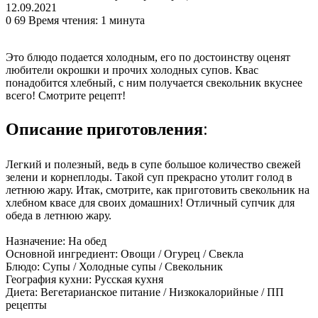
12.09.2021
0
69
Время чтения: 1 минута
Это блюдо подается холодным, его по достоинству оценят
любители окрошки и прочих холодных супов. Квас
понадобится хлебный, с ним получается свекольник вкуснее
всего! Смотрите рецепт!
Описание приготовления:
Легкий и полезный, ведь в супе большое количество свежей
зелени и корнеплоды. Такой суп прекрасно утолит голод в
летнюю жару. Итак, смотрите, как приготовить свекольник на
хлебном квасе для своих домашних! Отличный супчик для
обеда в летнюю жару.
Назначение:
На обед
Основной ингредиент:
Овощи
/
Огурец
/
Свекла
Блюдо:
Супы
/
Холодные супы
/
Свекольник
География кухни:
Русская кухня
Диета:
Вегетарианское питание
/
Низкокалорийные
/
ПП
рецепты