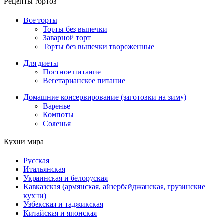
Рецепты тортов
Все торты
Торты без выпечки
Заварной торт
Торты без выпечки твороженные
Для диеты
Постное питание
Вегетарианское питание
Домашние консервирование (заготовки на зиму)
Варенье
Компоты
Соленья
Кухни мира
Русская
Итальянская
Украинская и белоруская
Кавказская (армянская, айзербайджанская, грузинские
кухни)
Узбекская и таджикская
Китайская и японская