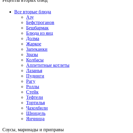
Рецепты вторых блюд
Все вторые блюда
Азу
Бефстроганов
Бешбармак
Блюда из яиц
Долма
Жаркое
Запеканки
Зразы
Колбасы
Аппетитные котлеты
Лазанья
Пудинги
Рагу
Роллы
Стейк
Тефтели
Тортилья
Чахохбили
Шницель
Яичница
Соусы, маринады и приправы