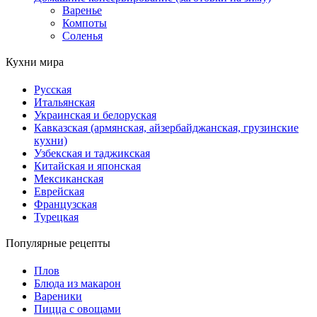
Варенье
Компоты
Соленья
Кухни мира
Русская
Итальянская
Украинская и белоруская
Кавказская (армянская, айзербайджанская, грузинские
кухни)
Узбекская и таджикская
Китайская и японская
Мексиканская
Еврейская
Французская
Турецкая
Популярные рецепты
Плов
Блюда из макарон
Вареники
Пицца с овощами