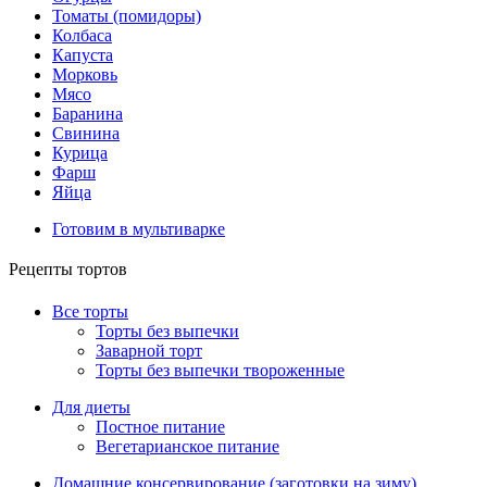
Томаты (помидоры)
Колбаса
Капуста
Морковь
Мясо
Баранина
Свинина
Курица
Фарш
Яйца
Готовим в мультиварке
Рецепты тортов
Все торты
Торты без выпечки
Заварной торт
Торты без выпечки твороженные
Для диеты
Постное питание
Вегетарианское питание
Домашние консервирование (заготовки на зиму)