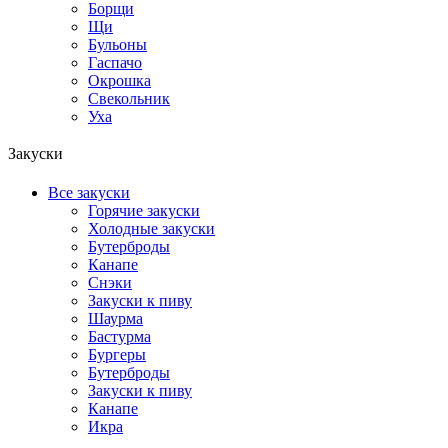
Борщи
Щи
Бульоны
Гаспачо
Окрошка
Свекольник
Уха
Закуски
Все закуски
Горячие закуски
Холодные закуски
Бутерброды
Канапе
Снэки
Закуски к пиву
Шаурма
Бастурма
Бургеры
Бутерброды
Закуски к пиву
Канапе
Икра