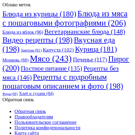
Облако меток
Блюда из мяса
Блюда из курицы
(180)
с пошаговыми фотографиями
(206)
Вегетарианские блюда
(148)
Блюда из яблок
(96)
Видео рецепты
(198)
Вкусная еда
(198)
Курица
(181)
Капуста
(102)
Завтрак
(81)
Мясо
(243)
Пирог
Печенье
(117)
Морковь
(88)
(200)
Рецепты без
Постное питание
(135)
Рецепты с подробным
мяса
(146)
пошаговым описанием и фото
(198)
Хлеб и сухари
(84)
Фарш
(66)
Обратная связь
Обратная связь
Правообладателям
Пользовательское соглашение
Политика конфиденциальности
Карта сайта