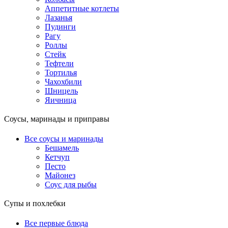
Аппетитные котлеты
Лазанья
Пудинги
Рагу
Роллы
Стейк
Тефтели
Тортилья
Чахохбили
Шницель
Яичница
Соусы, маринады и приправы
Все соусы и маринады
Бешамель
Кетчуп
Песто
Майонез
Соус для рыбы
Супы и похлебки
Все первые блюда