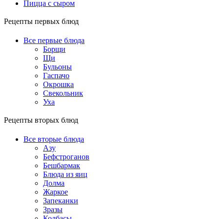
Пицца с сыром
Рецепты первых блюд
Все первые блюда
Борщи
Щи
Бульоны
Гаспачо
Окрошка
Свекольник
Уха
Рецепты вторых блюд
Все вторые блюда
Азу
Бефстроганов
Бешбармак
Блюда из яиц
Долма
Жаркое
Запеканки
Зразы
Колбасы