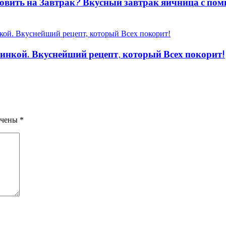
овить на Завтрак? Вкусный завтрак яичница с пом
ачинкой. Вкуснейший рецепт, который Всех покорит!
ечены
*