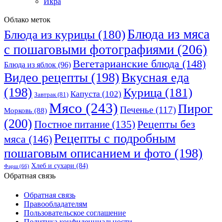
Икра
Облако меток
Блюда из мяса
Блюда из курицы
(180)
с пошаговыми фотографиями
(206)
Вегетарианские блюда
(148)
Блюда из яблок
(96)
Видео рецепты
(198)
Вкусная еда
(198)
Курица
(181)
Капуста
(102)
Завтрак
(81)
Мясо
(243)
Пирог
Печенье
(117)
Морковь
(88)
(200)
Рецепты без
Постное питание
(135)
Рецепты с подробным
мяса
(146)
пошаговым описанием и фото
(198)
Хлеб и сухари
(84)
Фарш
(66)
Обратная связь
Обратная связь
Правообладателям
Пользовательское соглашение
Политика конфиденциальности