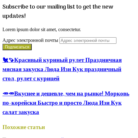
Subscribe to our mailing list to get the new
updates!
Lorem ipsum dolor sit amet, consectetur.
Адрес электронной почты
🐔🍠Красивый куриный рулет Праздничная
мясная закуска Люда Изи Кук праздничный
стол, рулет с курицей
🥕🥕Вкуснее и дешевле, чем на рынке! Морковь
по-корейски Быстро и просто Люда Изи Кук
салат закуска
Похожие статьи