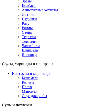
Зразы
Колбасы
Аппетитные котлеты
Лазанья
Пудинги
Рагу
Роллы
Стейк
Тефтели
Тортилья
Чахохбили
Шницель
Яичница
Соусы, маринады и приправы
Все соусы и маринады
Бешамель
Кетчуп
Песто
Майонез
Соус для рыбы
Супы и похлебки