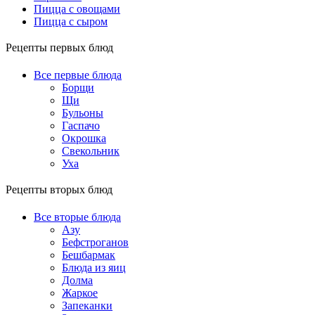
Пицца с овощами
Пицца с сыром
Рецепты первых блюд
Все первые блюда
Борщи
Щи
Бульоны
Гаспачо
Окрошка
Свекольник
Уха
Рецепты вторых блюд
Все вторые блюда
Азу
Бефстроганов
Бешбармак
Блюда из яиц
Долма
Жаркое
Запеканки