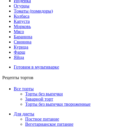
Индейка
Огурцы
Томаты (помидоры)
Колбаса
Капуста
Морковь
Мясо
Баранина
Свинина
Курица
Фарш
Яйца
Готовим в мультиварке
Рецепты тортов
Все торты
Торты без выпечки
Заварной торт
Торты без выпечки твороженные
Для диеты
Постное питание
Вегетарианское питание