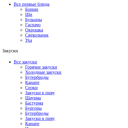
Все первые блюда
Борщи
Щи
Бульоны
Гаспачо
Окрошка
Свекольник
Уха
Закуски
Все закуски
Горячие закуски
Холодные закуски
Бутерброды
Канапе
Снэки
Закуски к пиву
Шаурма
Бастурма
Бургеры
Бутерброды
Закуски к пиву
Канапе