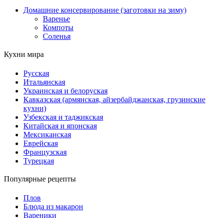
Домашние консервирование (заготовки на зиму)
Варенье
Компоты
Соленья
Кухни мира
Русская
Итальянская
Украинская и белоруская
Кавказская (армянская, айзербайджанская, грузинские
кухни)
Узбекская и таджикская
Китайская и японская
Мексиканская
Еврейская
Французская
Турецкая
Популярные рецепты
Плов
Блюда из макарон
Вареники