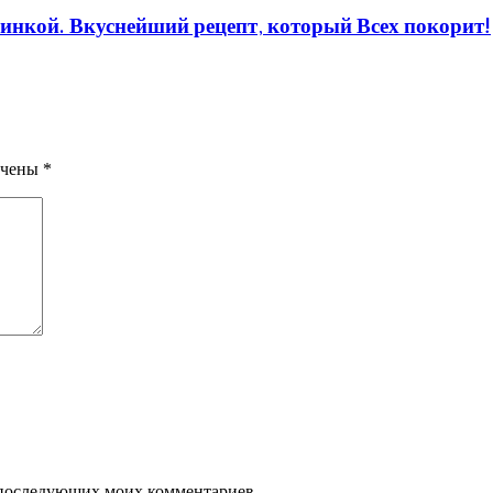
ачинкой. Вкуснейший рецепт, который Всех покорит!
ечены
*
ля последующих моих комментариев.