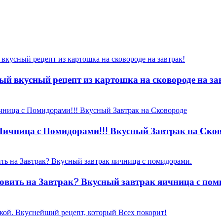
ый вкусный рецепт из картошка на сковороде на за
 Яичница с Помидорами!!! Вкусный Завтрак на Ско
овить на Завтрак? Вкусный завтрак яичница с пом