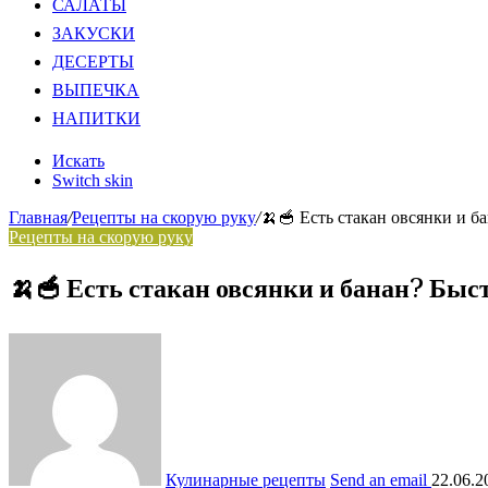
САЛАТЫ
ЗАКУСКИ
ДЕСЕРТЫ
ВЫПЕЧКА
НАПИТКИ
Искать
Switch skin
Главная
/
Рецепты на скорую руку
/
🍌🥣 Есть стакан овсянки и б
Рецепты на скорую руку
🍌🥣 Есть стакан овсянки и банан? Быс
Кулинарные рецепты
Send an email
22.06.2