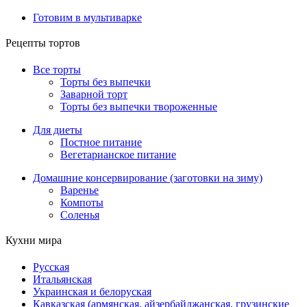
Готовим в мультиварке
Рецепты тортов
Все торты
Торты без выпечки
Заварной торт
Торты без выпечки твороженные
Для диеты
Постное питание
Вегетарианское питание
Домашние консервирование (заготовки на зиму)
Варенье
Компоты
Соленья
Кухни мира
Русская
Итальянская
Украинская и белоруская
Кавказская (армянская, айзербайджанская, грузинские