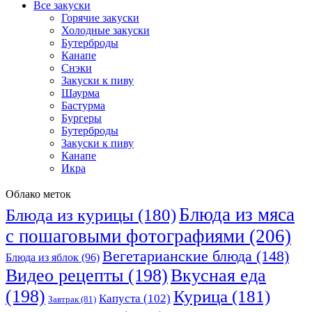
Все закуски
Горячие закуски
Холодные закуски
Бутерброды
Канапе
Снэки
Закуски к пиву
Шаурма
Бастурма
Бургеры
Бутерброды
Закуски к пиву
Канапе
Икра
Облако меток
Блюда из мяса
Блюда из курицы
(180)
с пошаговыми фотографиями
(206)
Вегетарианские блюда
(148)
Блюда из яблок
(96)
Видео рецепты
(198)
Вкусная еда
(198)
Курица
(181)
Капуста
(102)
Завтрак
(81)