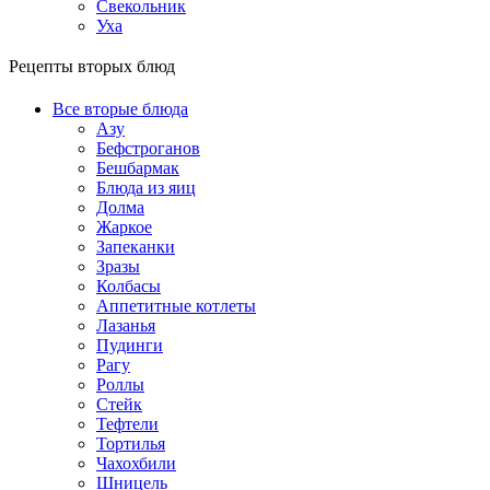
Свекольник
Уха
Рецепты вторых блюд
Все вторые блюда
Азу
Бефстроганов
Бешбармак
Блюда из яиц
Долма
Жаркое
Запеканки
Зразы
Колбасы
Аппетитные котлеты
Лазанья
Пудинги
Рагу
Роллы
Стейк
Тефтели
Тортилья
Чахохбили
Шницель