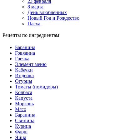
23 февраля
8 марта
День влюбленных
Новый Год и Рождество
Пасха
Рецепты по ингредиентам
Баранина
Говядина
Гречка
Элемент меню
Кабачки
Индейка
Огурцы
Томаты (помидоры)
Колбаса
Капуста
Морковь
Мясо
Баранина
Свинина
Курица
Фарш
Яйца