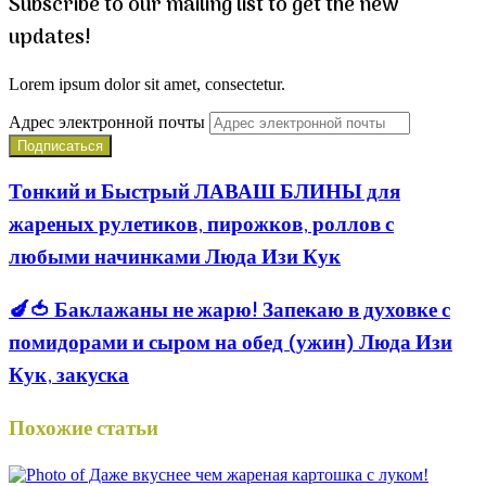
Subscribe to our mailing list to get the new
updates!
Lorem ipsum dolor sit amet, consectetur.
Адрес электронной почты
Тонкий и Быстрый ЛАВАШ БЛИНЫ для
жареных рулетиков, пирожков, роллов с
любыми начинками Люда Изи Кук
🍆🍅 Баклажаны не жарю! Запекаю в духовке с
помидорами и сыром на обед (ужин) Люда Изи
Кук, закуска
Похожие статьи