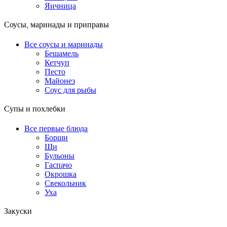
Яичница
Соусы, маринады и приправы
Все соусы и маринады
Бешамель
Кетчуп
Песто
Майонез
Соус для рыбы
Супы и похлебки
Все первые блюда
Борщи
Щи
Бульоны
Гаспачо
Окрошка
Свекольник
Уха
Закуски