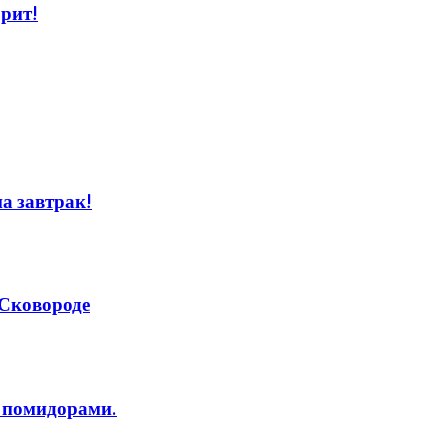
орит!
а завтрак!
 Сковороде
с помидорами.