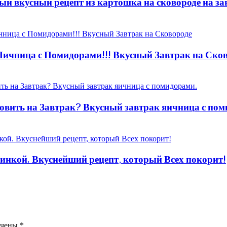
ый вкусный рецепт из картошка на сковороде на за
 Яичница с Помидорами!!! Вкусный Завтрак на Ско
овить на Завтрак? Вкусный завтрак яичница с пом
ачинкой. Вкуснейший рецепт, который Всех покорит!
ечены
*