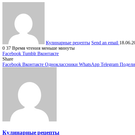
Кулинарные рецепты
Send an email
18.06.2
0
37
Время чтения меньше минуты
Facebook
Tumblr
Вконтакте
Share
Facebook
Вконтакте
Одноклассники
WhatsApp
Telegram
Подели
Кулинарные рецепты