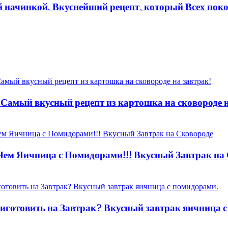
ой начинкой. Вкуснейший рецепт, который Всех пок
 Самый вкусный рецепт из картошка на сковороде н
 Чем Яичница с Помидорами!!! Вкусный Завтрак на
иготовить на Завтрак? Вкусный завтрак яичница 