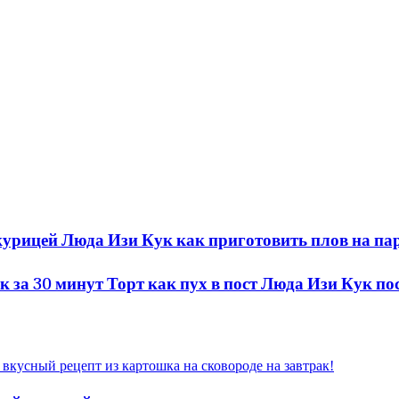
курицей Люда Изи Кук как приготовить плов на па
 30 минут Торт как пух в пост Люда Изи Кук по