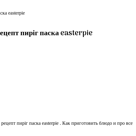
ка easterpie
цепт пиріг паска easterpie
цепт пиріг паска easterpie . Как приготовить блюдо и про все