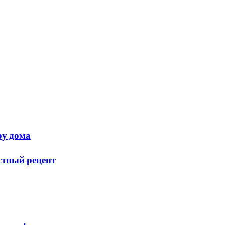
ру дома
стный рецепт