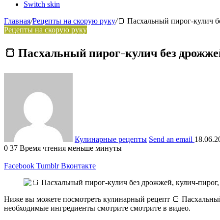
Switch skin
Главная
/
Рецепты на скорую руку
/
🍞 Пасхальный пирог-кулич бе
Рецепты на скорую руку
🍞 Пасхальный пирог-кулич без дрожжей
Кулинарные рецепты
Send an email
18.06.2
0
37
Время чтения меньше минуты
Facebook
Tumblr
Вконтакте
Ниже вы можете посмотреть кулинарный рецепт 🍞 Пасхальный п
необходимые ингредиенты смотрите смотрите в видео.