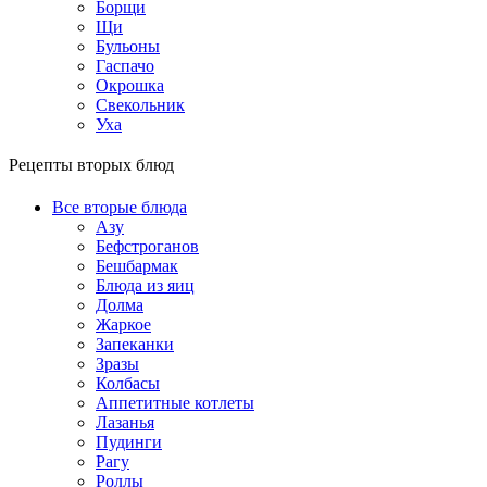
Борщи
Щи
Бульоны
Гаспачо
Окрошка
Свекольник
Уха
Рецепты вторых блюд
Все вторые блюда
Азу
Бефстроганов
Бешбармак
Блюда из яиц
Долма
Жаркое
Запеканки
Зразы
Колбасы
Аппетитные котлеты
Лазанья
Пудинги
Рагу
Роллы