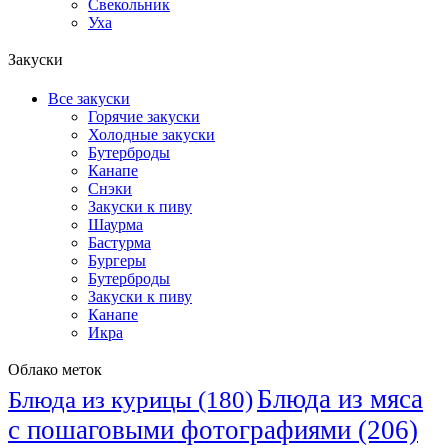
Свекольник
Уха
Закуски
Все закуски
Горячие закуски
Холодные закуски
Бутерброды
Канапе
Снэки
Закуски к пиву
Шаурма
Бастурма
Бургеры
Бутерброды
Закуски к пиву
Канапе
Икра
Облако меток
Блюда из мяса
Блюда из курицы
(180)
с пошаговыми фотографиями
(206)