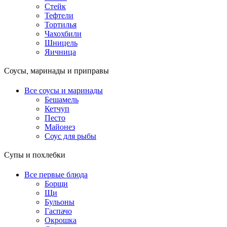
Стейк
Тефтели
Тортилья
Чахохбили
Шницель
Яичница
Соусы, маринады и приправы
Все соусы и маринады
Бешамель
Кетчуп
Песто
Майонез
Соус для рыбы
Супы и похлебки
Все первые блюда
Борщи
Щи
Бульоны
Гаспачо
Окрошка