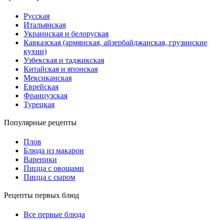
Русская
Итальянская
Украинская и белоруская
Кавказская (армянская, айзербайджанская, грузинские
кухни)
Узбекская и таджикская
Китайская и японская
Мексиканская
Еврейская
Французская
Турецкая
Популярные рецепты
Плов
Блюда из макарон
Вареники
Пицца с овощами
Пицца с сыром
Рецепты первых блюд
Все первые блюда