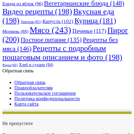
Вегетарианские блюда
(148)
Блюда из яблок
(96)
Видео рецепты
(198)
Вкусная еда
(198)
Курица
(181)
Капуста
(102)
Завтрак
(81)
Мясо
(243)
Пирог
Печенье
(117)
Морковь
(88)
(200)
Рецепты без
Постное питание
(135)
Рецепты с подробным
мяса
(146)
пошаговым описанием и фото
(198)
Хлеб и сухари
(84)
Фарш
(66)
Обратная связь
Обратная связь
Правообладателям
Пользовательское соглашение
Политика конфиденциальности
Карта сайта
Не пропустите