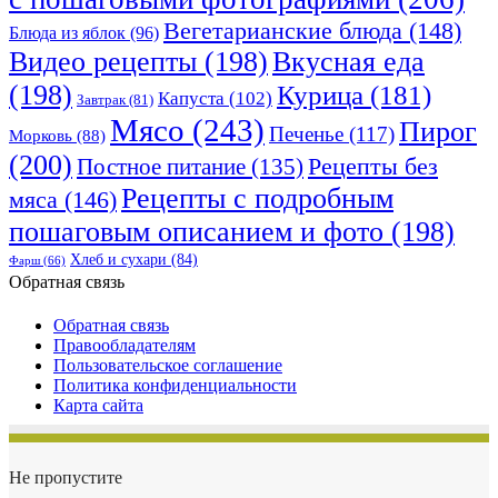
Вегетарианские блюда
(148)
Блюда из яблок
(96)
Видео рецепты
(198)
Вкусная еда
(198)
Курица
(181)
Капуста
(102)
Завтрак
(81)
Мясо
(243)
Пирог
Печенье
(117)
Морковь
(88)
(200)
Рецепты без
Постное питание
(135)
Рецепты с подробным
мяса
(146)
пошаговым описанием и фото
(198)
Хлеб и сухари
(84)
Фарш
(66)
Обратная связь
Обратная связь
Правообладателям
Пользовательское соглашение
Политика конфиденциальности
Карта сайта
Не пропустите