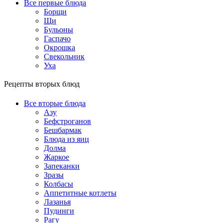
Все первые блюда
Борщи
Щи
Бульоны
Гаспачо
Окрошка
Свекольник
Уха
Рецепты вторых блюд
Все вторые блюда
Азу
Бефстроганов
Бешбармак
Блюда из яиц
Долма
Жаркое
Запеканки
Зразы
Колбасы
Аппетитные котлеты
Лазанья
Пудинги
Рагу