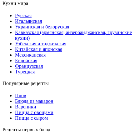
Кухни мира
Русская
Итальянская
Украинская и белоруская
Кавказская (армянская, айзербайджанская, грузинские
кухни)
Узбекская и таджикская
Китайская и японская
Мексиканская
Еврейская
Французская
Турецкая
Популярные рецепты
Плов
Блюда из макарон
Вареники
Пицца с овощами
Пицца с сыром
Рецепты первых блюд