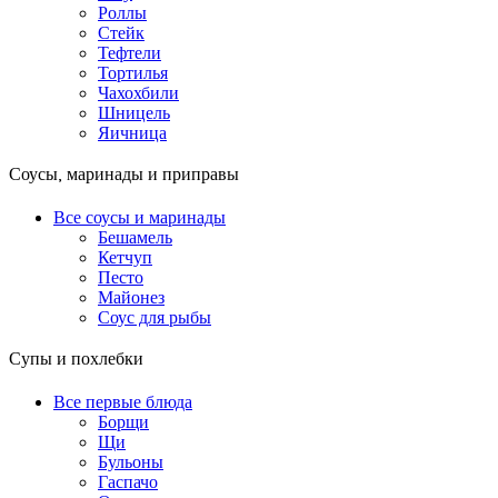
Роллы
Стейк
Тефтели
Тортилья
Чахохбили
Шницель
Яичница
Соусы, маринады и приправы
Все соусы и маринады
Бешамель
Кетчуп
Песто
Майонез
Соус для рыбы
Супы и похлебки
Все первые блюда
Борщи
Щи
Бульоны
Гаспачо