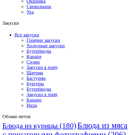
Окрошка
Свекольник
Уха
Закуски
Все закуски
Горячие закуски
Холодные закуски
Бутерброды
Канапе
Снэки
Закуски к пиву
Шаурма
Бастурма
Бургеры
Бутерброды
Закуски к пиву
Канапе
Икра
Облако меток
Блюда из мяса
Блюда из курицы
(180)
с пошаговыми фотографиями
(206)