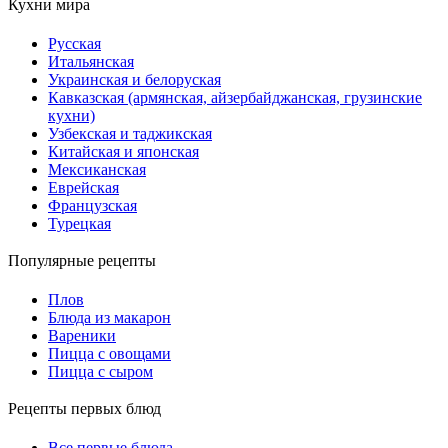
Кухни мира
Русская
Итальянская
Украинская и белоруская
Кавказская (армянская, айзербайджанская, грузинские
кухни)
Узбекская и таджикская
Китайская и японская
Мексиканская
Еврейская
Французская
Турецкая
Популярные рецепты
Плов
Блюда из макарон
Вареники
Пицца с овощами
Пицца с сыром
Рецепты первых блюд
Все первые блюда