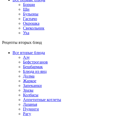
Борщи
Щи
Бульоны
Гаспачо
Окрошка
Свекольник
Уха
Рецепты вторых блюд
Все вторые блюда
Азу
Бефстроганов
Бешбармак
Блюда из яиц
Долма
Жаркое
Запеканки
Зразы
Колбасы
Аппетитные котлеты
Лазанья
Пудинги
Рагу