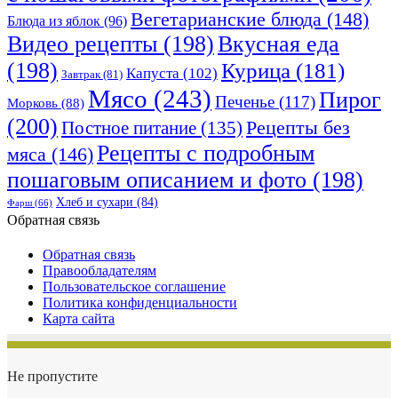
Вегетарианские блюда
(148)
Блюда из яблок
(96)
Видео рецепты
(198)
Вкусная еда
(198)
Курица
(181)
Капуста
(102)
Завтрак
(81)
Мясо
(243)
Пирог
Печенье
(117)
Морковь
(88)
(200)
Рецепты без
Постное питание
(135)
Рецепты с подробным
мяса
(146)
пошаговым описанием и фото
(198)
Хлеб и сухари
(84)
Фарш
(66)
Обратная связь
Обратная связь
Правообладателям
Пользовательское соглашение
Политика конфиденциальности
Карта сайта
Не пропустите