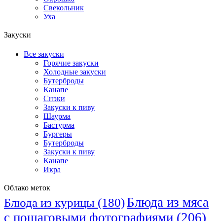
Свекольник
Уха
Закуски
Все закуски
Горячие закуски
Холодные закуски
Бутерброды
Канапе
Снэки
Закуски к пиву
Шаурма
Бастурма
Бургеры
Бутерброды
Закуски к пиву
Канапе
Икра
Облако меток
Блюда из мяса
Блюда из курицы
(180)
с пошаговыми фотографиями
(206)