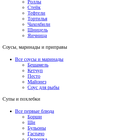
Роллы
Стейк
Тефтели
Тортилья
Чахохбили
Шницель
Яичница
Соусы, маринады и приправы
Все соусы и маринады
Бешамель
Кетчуп
Песто
Майонез
Соус для рыбы
Супы и похлебки
Все первые блюда
Борщи
Щи
Бульоны
Гаспачо
Окрошка