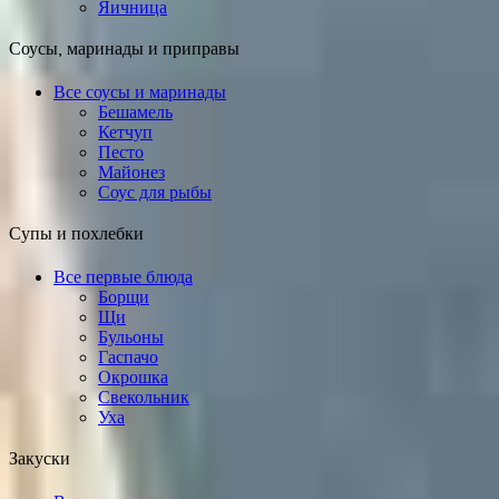
Яичница
Соусы, маринады и приправы
Все соусы и маринады
Бешамель
Кетчуп
Песто
Майонез
Соус для рыбы
Супы и похлебки
Все первые блюда
Борщи
Щи
Бульоны
Гаспачо
Окрошка
Свекольник
Уха
Закуски