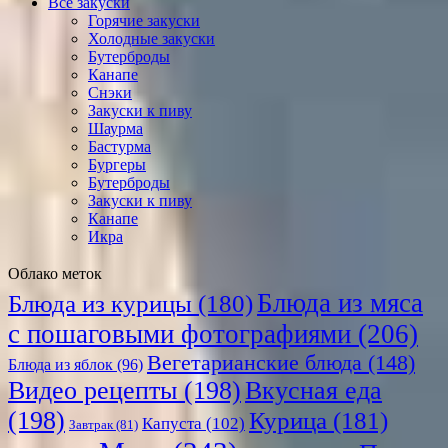
Все закуски
Горячие закуски
Холодные закуски
Бутерброды
Канапе
Снэки
Закуски к пиву
Шаурма
Бастурма
Бургеры
Бутерброды
Закуски к пиву
Канапе
Икра
Облако меток
Блюда из мяса
Блюда из курицы
(180)
с пошаговыми фотографиями
(206)
Вегетарианские блюда
(148)
Блюда из яблок
(96)
Видео рецепты
(198)
Вкусная еда
(198)
Курица
(181)
Капуста
(102)
Завтрак
(81)