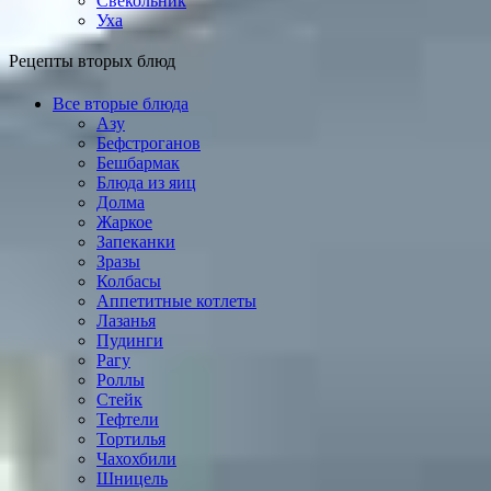
Свекольник
Уха
Рецепты вторых блюд
Все вторые блюда
Азу
Бефстроганов
Бешбармак
Блюда из яиц
Долма
Жаркое
Запеканки
Зразы
Колбасы
Аппетитные котлеты
Лазанья
Пудинги
Рагу
Роллы
Стейк
Тефтели
Тортилья
Чахохбили
Шницель