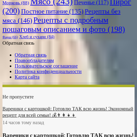
Мясо
(243)
Пирог
Печенье
(117)
Морковь
(88)
(200)
Рецепты без
Постное питание
(135)
Рецепты с подробным
мяса
(146)
пошаговым описанием и фото
(198)
Хлеб и сухари
(84)
Фарш
(66)
Обратная связь
Обратная связь
Правообладателям
Пользовательское соглашение
Политика конфиденциальности
Карта сайта
Не пропустите
Вареники с картошкой: Готовлю ТАК всю жизнь! Экономный
рецепт для всей семьи! 💰👨👩👧👦
14 часов тому назад
Вареники с картошкой: Готовлю ТАК всю жизнь!