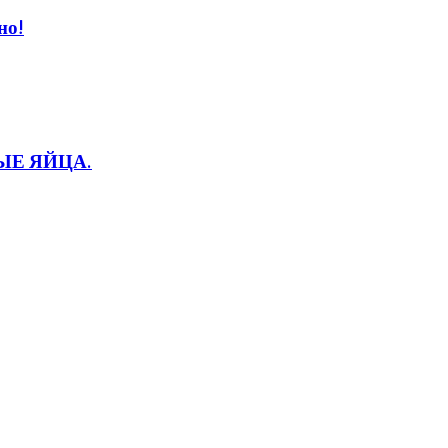
но!
НЫЕ ЯЙЦА.