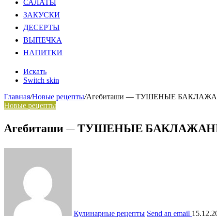
САЛАТЫ
ЗАКУСКИ
ДЕСЕРТЫ
ВЫПЕЧКА
НАПИТКИ
Искать
Switch skin
Главная
/
Новые рецепты
/
Агебиташи — ТУШЕНЫЕ БАКЛАЖАНЫ ПО
Новые рецепты
Агебиташи — ТУШЕНЫЕ БАКЛАЖАНЫ ПО-
Кулинарные рецепты
Send an email
15.12.2