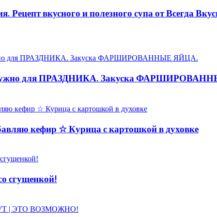
Рецепт вкусного и полезного супа от Всегда Вкус
нужно для ПРАЗДНИКА. Закуска ФАРШИРОВАН
вляю кефир ☆ Курица с картошкой в духовке
со сгущенкой!