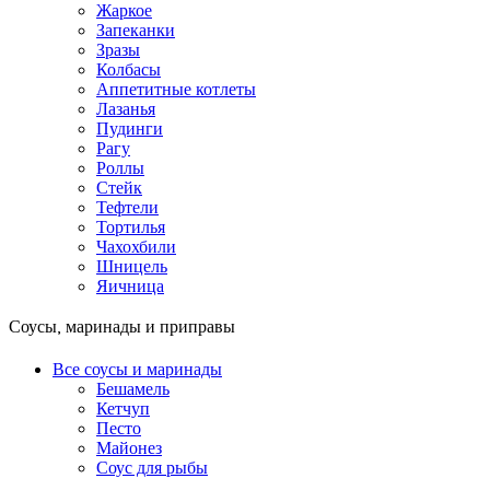
Жаркое
Запеканки
Зразы
Колбасы
Аппетитные котлеты
Лазанья
Пудинги
Рагу
Роллы
Стейк
Тефтели
Тортилья
Чахохбили
Шницель
Яичница
Соусы, маринады и приправы
Все соусы и маринады
Бешамель
Кетчуп
Песто
Майонез
Соус для рыбы