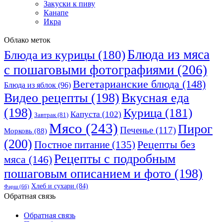
Закуски к пиву
Канапе
Икра
Облако меток
Блюда из мяса
Блюда из курицы
(180)
с пошаговыми фотографиями
(206)
Вегетарианские блюда
(148)
Блюда из яблок
(96)
Видео рецепты
(198)
Вкусная еда
(198)
Курица
(181)
Капуста
(102)
Завтрак
(81)
Мясо
(243)
Пирог
Печенье
(117)
Морковь
(88)
(200)
Рецепты без
Постное питание
(135)
Рецепты с подробным
мяса
(146)
пошаговым описанием и фото
(198)
Хлеб и сухари
(84)
Фарш
(66)
Обратная связь
Обратная связь