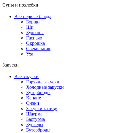
Супы и похлебки
Все первые блюда
Борщи
Щи
Бульоны
Гаспачо
Окрошка
Свекольник
Уха
Закуски
Все закуски
Горячие закуски
Холодные закуски
Бутерброды
Канапе
Снэки
Закуски к пиву
Шаурма
Бастурма
Бургеры
Бутерброды