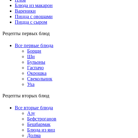
Блюда из макарон
Вареники
Пицца с овощами
Пицца с сыром
Рецепты первых блюд
Все первые блюда
Борщи
Щи
Бульоны
Гаспачо
Окрошка
Свекольник
Уха
Рецепты вторых блюд
Все вторые блюда
Азу
Бефстроганов
Бешбармак
Блюда из яиц
Долма