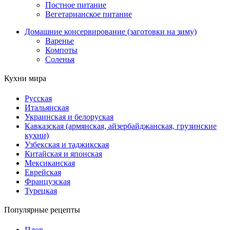
Постное питание
Вегетарианское питание
Домашние консервирование (заготовки на зиму)
Варенье
Компоты
Соленья
Кухни мира
Русская
Итальянская
Украинская и белоруская
Кавказская (армянская, айзербайджанская, грузинские
кухни)
Узбекская и таджикская
Китайская и японская
Мексиканская
Еврейская
Французская
Турецкая
Популярные рецепты
Плов