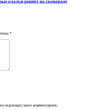
е оладьи рецепт на сковороде
ечены
*
ля последующих моих комментариев.