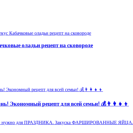
чковые оладьи рецепт на сковороде
ь! Экономный рецепт для всей семьи! 💰👨👩👧👦