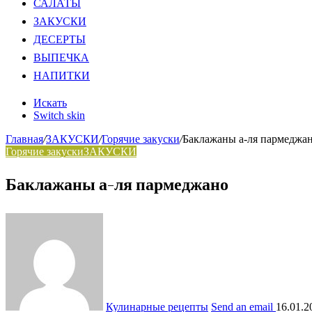
САЛАТЫ
ЗАКУСКИ
ДЕСЕРТЫ
ВЫПЕЧКА
НАПИТКИ
Искать
Switch skin
Главная
/
ЗАКУСКИ
/
Горячие закуски
/
Баклажаны а-ля пармеджа
Горячие закуски
ЗАКУСКИ
Баклажаны а-ля пармеджано
Кулинарные рецепты
Send an email
16.01.2