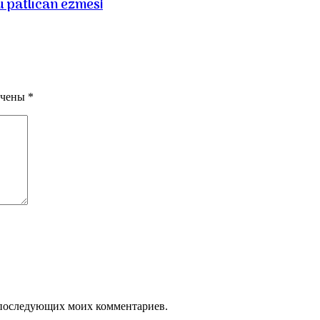
 patlıcan ezmesi
ечены
*
ля последующих моих комментариев.