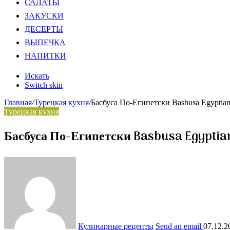
САЛАТЫ
ЗАКУСКИ
ДЕСЕРТЫ
ВЫПЕЧКА
НАПИТКИ
Искать
Switch skin
Главная
/
Турецкая кухня
/
Басбуса По-Египетски Basbusa Egyptian
Турецкая кухня
Басбуса По-Египетски Basbusa Egyptia
Кулинарные рецепты
Send an email
07.12.2