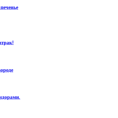
печенье
втрак!
вороде
идорами.