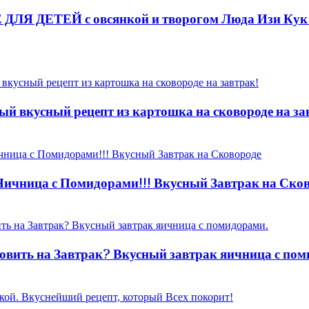
ДЛЯ ДЕТЕЙ с овсянкой и творогом Люда Изи Кук 
ый вкусный рецепт из картошка на сковороде на за
 Яичница с Помидорами!!! Вкусный Завтрак на Ско
овить на Завтрак? Вкусный завтрак яичница с пом