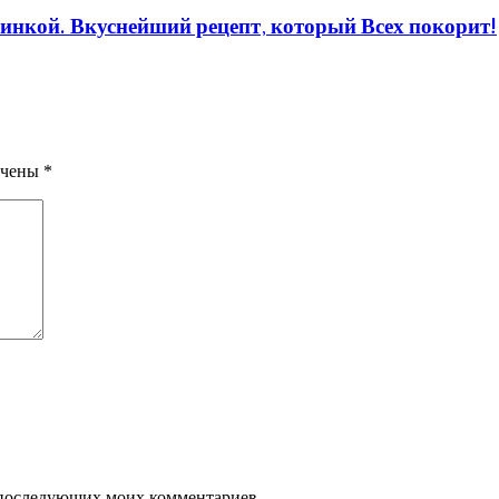
ачинкой. Вкуснейший рецепт, который Всех покорит!
ечены
*
ля последующих моих комментариев.