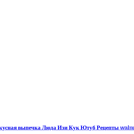
кусная выпечка Люда Изи Кук Ютуб Рецепты walnu