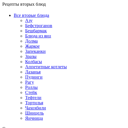
Рецепты вторых блюд
Все вторые блюда
Азу
Бефстроганов
Бешбармак
Блюда из яиц
Долма
Жаркое
Запеканки
Зразы
Колбасы
Аппетитные котлеты
Лазанья
Пудинги
Рагу
Роллы
Стейк
Тефтели
Тортилья
Чахохбили
Шницель
Яичница