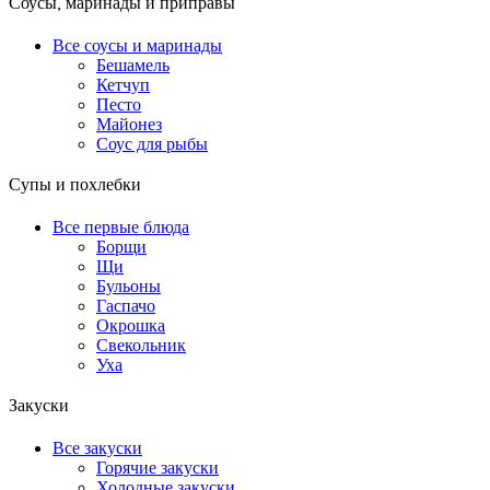
Соусы, маринады и приправы
Все соусы и маринады
Бешамель
Кетчуп
Песто
Майонез
Соус для рыбы
Супы и похлебки
Все первые блюда
Борщи
Щи
Бульоны
Гаспачо
Окрошка
Свекольник
Уха
Закуски
Все закуски
Горячие закуски
Холодные закуски