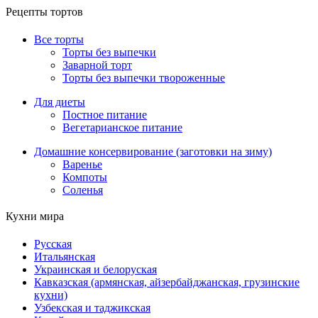
Рецепты тортов
Все торты
Торты без выпечки
Заварной торт
Торты без выпечки твороженные
Для диеты
Постное питание
Вегетарианское питание
Домашние консервирование (заготовки на зиму)
Варенье
Компоты
Соленья
Кухни мира
Русская
Итальянская
Украинская и белоруская
Кавказская (армянская, айзербайджанская, грузинские
кухни)
Узбекская и таджикская