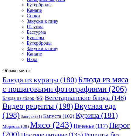
Бутерброды
Канапе
Снэки
Закуски к пиву
Шаурма
Бастурма
Бургеры
Бутерброды
Закуски к пиву
Канапе
Икра
Облако меток
Блюда из мяса
Блюда из курицы
(180)
с пошаговыми фотографиями
(206)
Вегетарианские блюда
(148)
Блюда из яблок
(96)
Видео рецепты
(198)
Вкусная еда
(198)
Курица
(181)
Капуста
(102)
Завтрак
(81)
Мясо
(243)
Пирог
Печенье
(117)
Морковь
(88)
(200)
Рецепты без
Постное питание
(135)