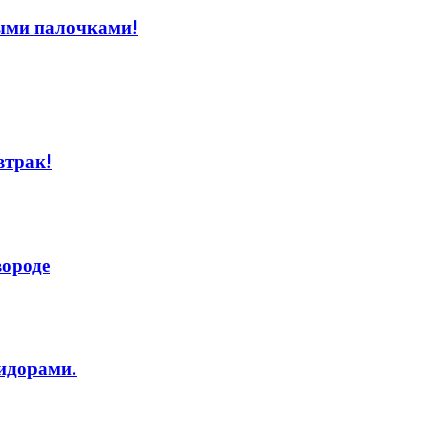
ыми палочками!
втрак!
вороде
идорами.