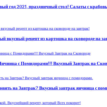
 год 2021, праздничный стол! Салаты с крабов
ый вкусный рецепт из картошка на сковороде на за
 Яичница с Помидорами!!! Вкусный Завтрак на Ско
овить на Завтрак? Вкусный завтрак яичница с пом