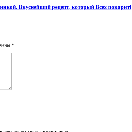
ачинкой. Вкуснейший рецепт, который Всех покорит!
ечены
*
ля последующих моих комментариев.