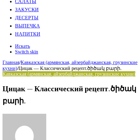
САЛАТЫ
ЗАКУСКИ
ДЕСЕРТЫ
ВЫПЕЧКА
НАПИТКИ
Искать
Switch skin
Главная
/
Кавказская (армянская, айзербайджанская, грузинские
кухни)
/
Цицак — Классический рецепт.ծիծակ բարի.
Кавказская (армянская, айзербайджанская, грузинские кухни)
Цицак — Классический рецепт.ծիծակ
բարի.