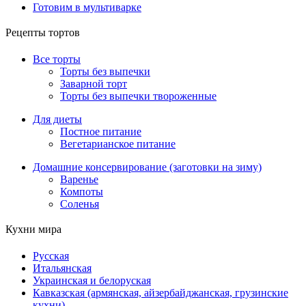
Готовим в мультиварке
Рецепты тортов
Все торты
Торты без выпечки
Заварной торт
Торты без выпечки твороженные
Для диеты
Постное питание
Вегетарианское питание
Домашние консервирование (заготовки на зиму)
Варенье
Компоты
Соленья
Кухни мира
Русская
Итальянская
Украинская и белоруская
Кавказская (армянская, айзербайджанская, грузинские
кухни)