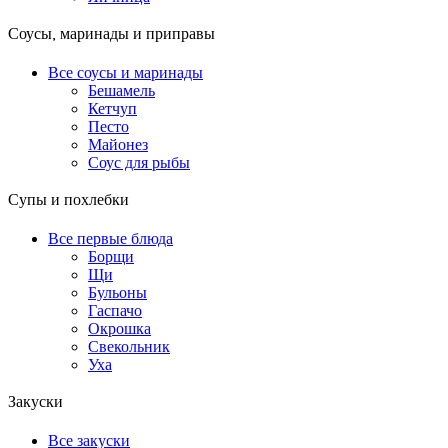
Соусы, маринады и приправы
Все соусы и маринады
Бешамель
Кетчуп
Песто
Майонез
Соус для рыбы
Супы и похлебки
Все первые блюда
Борщи
Щи
Бульоны
Гаспачо
Окрошка
Свекольник
Уха
Закуски
Все закуски