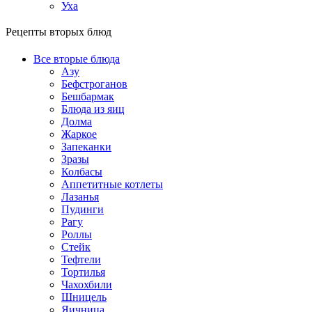
Уха
Рецепты вторых блюд
Все вторые блюда
Азу
Бефстроганов
Бешбармак
Блюда из яиц
Долма
Жаркое
Запеканки
Зразы
Колбасы
Аппетитные котлеты
Лазанья
Пудинги
Рагу
Роллы
Стейк
Тефтели
Тортилья
Чахохбили
Шницель
Яичница