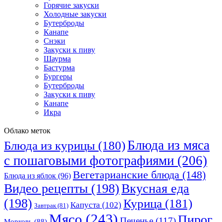
Горячие закуски
Холодные закуски
Бутерброды
Канапе
Снэки
Закуски к пиву
Шаурма
Бастурма
Бургеры
Бутерброды
Закуски к пиву
Канапе
Икра
Облако меток
Блюда из мяса
Блюда из курицы
(180)
с пошаговыми фотографиями
(206)
Вегетарианские блюда
(148)
Блюда из яблок
(96)
Видео рецепты
(198)
Вкусная еда
(198)
Курица
(181)
Капуста
(102)
Завтрак
(81)
Мясо
(243)
Пирог
Печенье
(117)
Морковь
(88)