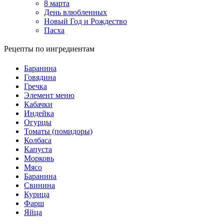
8 марта
День влюбленных
Новый Год и Рождество
Пасха
Рецепты по ингредиентам
Баранина
Говядина
Гречка
Элемент меню
Кабачки
Индейка
Огурцы
Томаты (помидоры)
Колбаса
Капуста
Морковь
Мясо
Баранина
Свинина
Курица
Фарш
Яйца