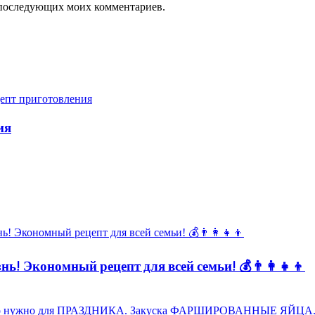
ля последующих моих комментариев.
ия
ь! Экономный рецепт для всей семьи! 💰👨👩👧👦