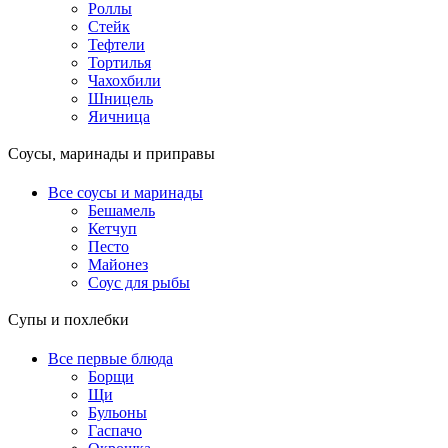
Роллы
Стейк
Тефтели
Тортилья
Чахохбили
Шницель
Яичница
Соусы, маринады и приправы
Все соусы и маринады
Бешамель
Кетчуп
Песто
Майонез
Соус для рыбы
Супы и похлебки
Все первые блюда
Борщи
Щи
Бульоны
Гаспачо