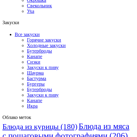
Окрошка
Свекольник
Уха
Закуски
Все закуски
Горячие закуски
Холодные закуски
Бутерброды
Канапе
Снэки
Закуски к пиву
Шаурма
Бастурма
Бургеры
Бутерброды
Закуски к пиву
Канапе
Икра
Облако меток
Блюда из мяса
Блюда из курицы
(180)
с пошаговыми фотографиями
(206)