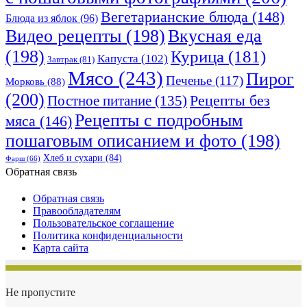
Вегетарианские блюда
(148)
Блюда из яблок
(96)
Видео рецепты
(198)
Вкусная еда
(198)
Курица
(181)
Капуста
(102)
Завтрак
(81)
Мясо
(243)
Пирог
Печенье
(117)
Морковь
(88)
(200)
Рецепты без
Постное питание
(135)
Рецепты с подробным
мяса
(146)
пошаговым описанием и фото
(198)
Хлеб и сухари
(84)
Фарш
(66)
Обратная связь
Обратная связь
Правообладателям
Пользовательское соглашение
Политика конфиденциальности
Карта сайта
Не пропустите