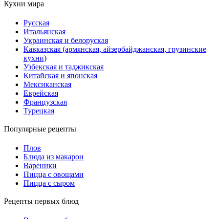
Кухни мира
Русская
Итальянская
Украинская и белоруская
Кавказская (армянская, айзербайджанская, грузинские
кухни)
Узбекская и таджикская
Китайская и японская
Мексиканская
Еврейская
Французская
Турецкая
Популярные рецепты
Плов
Блюда из макарон
Вареники
Пицца с овощами
Пицца с сыром
Рецепты первых блюд