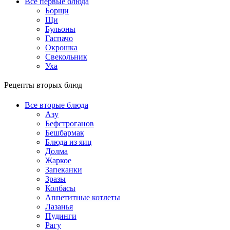
Все первые блюда
Борщи
Щи
Бульоны
Гаспачо
Окрошка
Свекольник
Уха
Рецепты вторых блюд
Все вторые блюда
Азу
Бефстроганов
Бешбармак
Блюда из яиц
Долма
Жаркое
Запеканки
Зразы
Колбасы
Аппетитные котлеты
Лазанья
Пудинги
Рагу