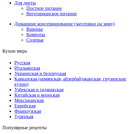
Для диеты
Постное питание
Вегетарианское питание
Домашние консервирование (заготовки на зиму)
Варенье
Компоты
Соленья
Кухни мира
Русская
Итальянская
Украинская и белоруская
Кавказская (армянская, айзербайджанская, грузинские
кухни)
Узбекская и таджикская
Китайская и японская
Мексиканская
Еврейская
Французская
Турецкая
Популярные рецепты