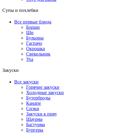
Супы и похлебки
Все первые блюда
Борщи
Щи
Бульоны
Гаспачо
Окрошка
Свекольник
Уха
Закуски
Все закуски
Горячие закуски
Холодные закуски
Бутерброды
Канапе
Снэки
Закуски к пиву
Шаурма
Бастурма
Бургеры