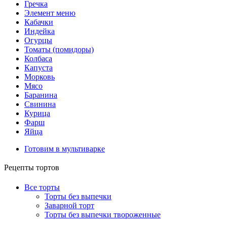
Гречка
Элемент меню
Кабачки
Индейка
Огурцы
Томаты (помидоры)
Колбаса
Капуста
Морковь
Мясо
Баранина
Свинина
Курица
Фарш
Яйца
Готовим в мультиварке
Рецепты тортов
Все торты
Торты без выпечки
Заварной торт
Торты без выпечки твороженные