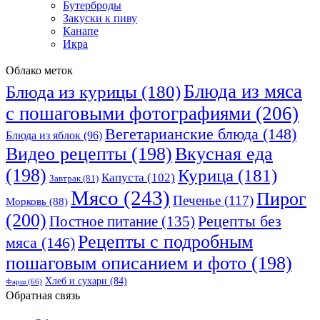
Бутерброды
Закуски к пиву
Канапе
Икра
Облако меток
Блюда из мяса
Блюда из курицы
(180)
с пошаговыми фотографиями
(206)
Вегетарианские блюда
(148)
Блюда из яблок
(96)
Видео рецепты
(198)
Вкусная еда
(198)
Курица
(181)
Капуста
(102)
Завтрак
(81)
Мясо
(243)
Пирог
Печенье
(117)
Морковь
(88)
(200)
Рецепты без
Постное питание
(135)
Рецепты с подробным
мяса
(146)
пошаговым описанием и фото
(198)
Хлеб и сухари
(84)
Фарш
(66)
Обратная связь