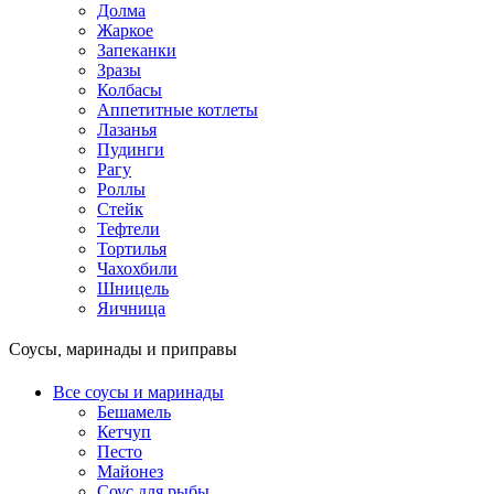
Долма
Жаркое
Запеканки
Зразы
Колбасы
Аппетитные котлеты
Лазанья
Пудинги
Рагу
Роллы
Стейк
Тефтели
Тортилья
Чахохбили
Шницель
Яичница
Соусы, маринады и приправы
Все соусы и маринады
Бешамель
Кетчуп
Песто
Майонез
Соус для рыбы