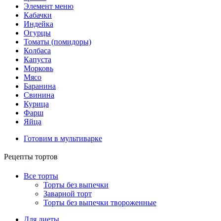
Элемент меню
Кабачки
Индейка
Огурцы
Томаты (помидоры)
Колбаса
Капуста
Морковь
Мясо
Баранина
Свинина
Курица
Фарш
Яйца
Готовим в мультиварке
Рецепты тортов
Все торты
Торты без выпечки
Заварной торт
Торты без выпечки твороженные
Для диеты