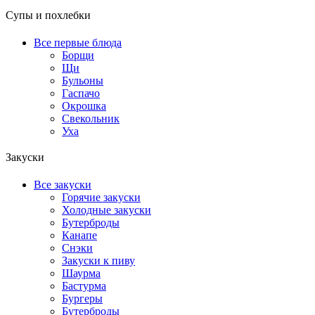
Супы и похлебки
Все первые блюда
Борщи
Щи
Бульоны
Гаспачо
Окрошка
Свекольник
Уха
Закуски
Все закуски
Горячие закуски
Холодные закуски
Бутерброды
Канапе
Снэки
Закуски к пиву
Шаурма
Бастурма
Бургеры
Бутерброды