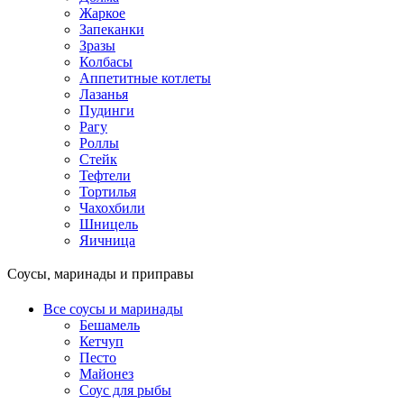
Жаркое
Запеканки
Зразы
Колбасы
Аппетитные котлеты
Лазанья
Пудинги
Рагу
Роллы
Стейк
Тефтели
Тортилья
Чахохбили
Шницель
Яичница
Соусы, маринады и приправы
Все соусы и маринады
Бешамель
Кетчуп
Песто
Майонез
Соус для рыбы