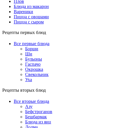
Плов
Блюда из макарон
Вареники
Пицца с овощами
Пицца с сыром
Рецепты первых блюд
Все первые блюда
Борщи
Щи
Бульоны
Гаспачо
Окрошка
Свекольник
Уха
Рецепты вторых блюд
Все вторые блюда
Азу
Бефстроганов
Бешбармак
Блюда из яиц
Долма