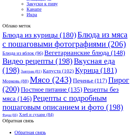
Закуски к пиву
Канапе
Икра
Облако меток
Блюда из мяса
Блюда из курицы
(180)
с пошаговыми фотографиями
(206)
Вегетарианские блюда
(148)
Блюда из яблок
(96)
Видео рецепты
(198)
Вкусная еда
(198)
Курица
(181)
Капуста
(102)
Завтрак
(81)
Мясо
(243)
Пирог
Печенье
(117)
Морковь
(88)
(200)
Рецепты без
Постное питание
(135)
Рецепты с подробным
мяса
(146)
пошаговым описанием и фото
(198)
Хлеб и сухари
(84)
Фарш
(66)
Обратная связь
Обратная связь