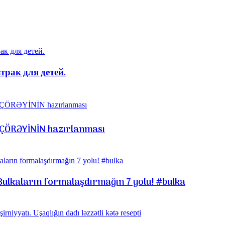
рак для детей.
RÇÖRƏYİNİN hazırlanması
Bulkaların formalaşdırmağın 7 yolu! #bulka