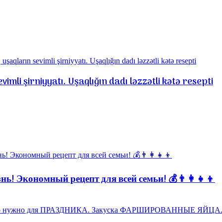
mli şirniyyatı. Uşaqlığın dadı ləzzətli kətə resepti
ь! Экономный рецепт для всей семьи! 💰👨👩👧👦