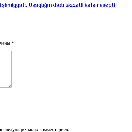
irniyyatı. Uşaqlığın dadı ləzzətli kətə resepti
ечены
*
ля последующих моих комментариев.