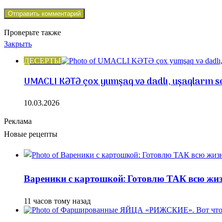
Проверьте также
Закрыть
ДЕСЕРТЫ
UMACLI KƏTƏ çox yumşaq və dadlı, uşaqların sevi
10.03.2026
Реклама
Новые рецепты
Вареники с картошкой: Готовлю ТАК всю жизн
11 часов тому назад