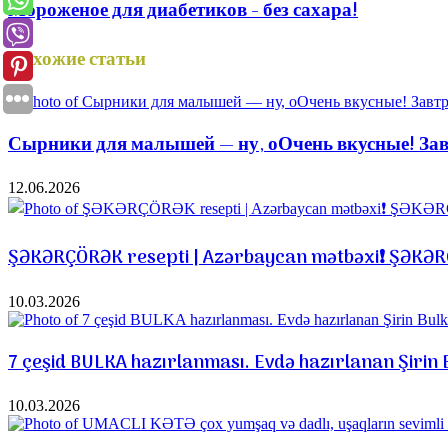
Мороженое для диабетиков - без сахара!
Похожие статьи
Сырники для малышей — ну, оОчень вкусные! Завт
12.06.2026
ŞƏKƏRÇÖRƏK resepti | Azərbaycan mətbəxi❗️ ŞƏKƏ
10.03.2026
7 çeşid BULKA hazırlanması. Evdə hazırlanan Şirin 
10.03.2026