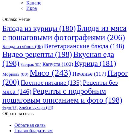
Канапе
Икра
Облако меток
Блюда из мяса
Блюда из курицы
(180)
с пошаговыми фотографиями
(206)
Вегетарианские блюда
(148)
Блюда из яблок
(96)
Видео рецепты
(198)
Вкусная еда
(198)
Курица
(181)
Капуста
(102)
Завтрак
(81)
Мясо
(243)
Пирог
Печенье
(117)
Морковь
(88)
(200)
Рецепты без
Постное питание
(135)
Рецепты с подробным
мяса
(146)
пошаговым описанием и фото
(198)
Хлеб и сухари
(84)
Фарш
(66)
Обратная связь
Обратная связь
Правообладателям