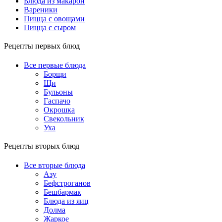
Блюда из макарон
Вареники
Пицца с овощами
Пицца с сыром
Рецепты первых блюд
Все первые блюда
Борщи
Щи
Бульоны
Гаспачо
Окрошка
Свекольник
Уха
Рецепты вторых блюд
Все вторые блюда
Азу
Бефстроганов
Бешбармак
Блюда из яиц
Долма
Жаркое