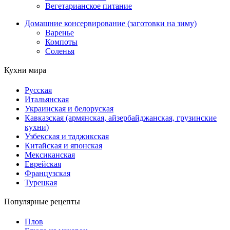
Вегетарианское питание
Домашние консервирование (заготовки на зиму)
Варенье
Компоты
Соленья
Кухни мира
Русская
Итальянская
Украинская и белоруская
Кавказская (армянская, айзербайджанская, грузинские
кухни)
Узбекская и таджикская
Китайская и японская
Мексиканская
Еврейская
Французская
Турецкая
Популярные рецепты
Плов