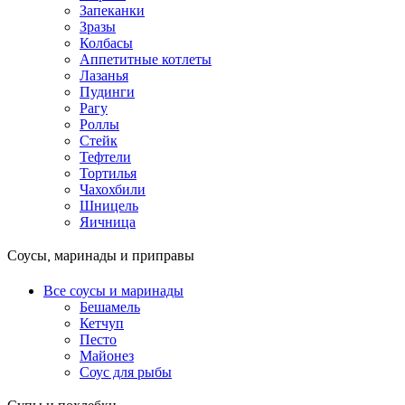
Запеканки
Зразы
Колбасы
Аппетитные котлеты
Лазанья
Пудинги
Рагу
Роллы
Стейк
Тефтели
Тортилья
Чахохбили
Шницель
Яичница
Соусы, маринады и приправы
Все соусы и маринады
Бешамель
Кетчуп
Песто
Майонез
Соус для рыбы