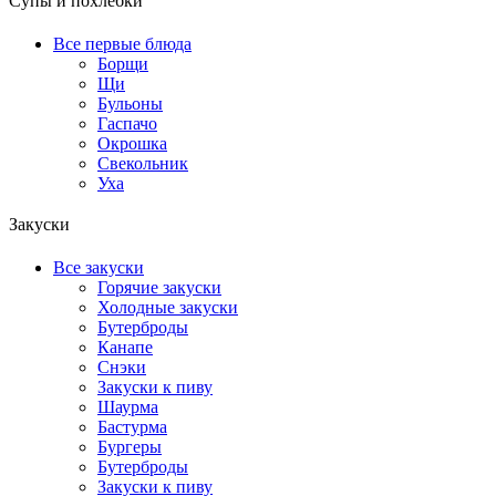
Супы и похлебки
Все первые блюда
Борщи
Щи
Бульоны
Гаспачо
Окрошка
Свекольник
Уха
Закуски
Все закуски
Горячие закуски
Холодные закуски
Бутерброды
Канапе
Снэки
Закуски к пиву
Шаурма
Бастурма
Бургеры
Бутерброды
Закуски к пиву