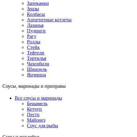
Запеканки
Зразы
Колбасы
Аппетитные котлеты
Лазанья
Пудинги
Рагу
Роллы
Стейк
Тефтели
Тортилья
Чахохбили
Шницель
Яичница
Соусы, маринады и приправы
Все соусы и маринады
Бешамель
Кетчуп
Песто
Майонез
Соус для рыбы