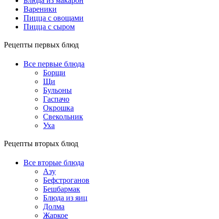
Блюда из макарон
Вареники
Пицца с овощами
Пицца с сыром
Рецепты первых блюд
Все первые блюда
Борщи
Щи
Бульоны
Гаспачо
Окрошка
Свекольник
Уха
Рецепты вторых блюд
Все вторые блюда
Азу
Бефстроганов
Бешбармак
Блюда из яиц
Долма
Жаркое