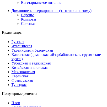
Вегетарианское питание
Домашние консервирование (заготовки на зиму)
Варенье
Компоты
Соленья
Кухни мира
Русская
Итальянская
Украинская и белоруская
Кавказская (армянская, айзербайджанская, грузинские
кухни)
Узбекская и таджикская
Китайская и японская
Мексиканская
Еврейская
Французская
Турецкая
Популярные рецепты
Плов