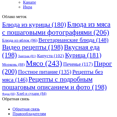
Канапе
Икра
Облако меток
Блюда из мяса
Блюда из курицы
(180)
с пошаговыми фотографиями
(206)
Вегетарианские блюда
(148)
Блюда из яблок
(96)
Видео рецепты
(198)
Вкусная еда
(198)
Курица
(181)
Капуста
(102)
Завтрак
(81)
Мясо
(243)
Пирог
Печенье
(117)
Морковь
(88)
(200)
Рецепты без
Постное питание
(135)
Рецепты с подробным
мяса
(146)
пошаговым описанием и фото
(198)
Хлеб и сухари
(84)
Фарш
(66)
Обратная связь
Обратная связь
Правообладателям