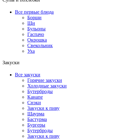
Супы и похлебки
Все первые блюда
Борщи
Щи
Бульоны
Гаспачо
Окрошка
Свекольник
Уха
Закуски
Все закуски
Горячие закуски
Холодные закуски
Бутерброды
Канапе
Снэки
Закуски к пиву
Шаурма
Бастурма
Бургеры
Бутерброды
Закуски к пиву