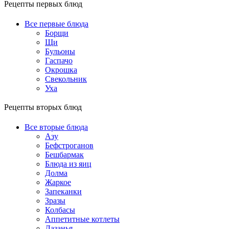
Рецепты первых блюд
Все первые блюда
Борщи
Щи
Бульоны
Гаспачо
Окрошка
Свекольник
Уха
Рецепты вторых блюд
Все вторые блюда
Азу
Бефстроганов
Бешбармак
Блюда из яиц
Долма
Жаркое
Запеканки
Зразы
Колбасы
Аппетитные котлеты
Лазанья