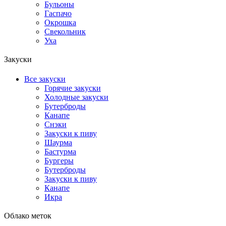
Бульоны
Гаспачо
Окрошка
Свекольник
Уха
Закуски
Все закуски
Горячие закуски
Холодные закуски
Бутерброды
Канапе
Снэки
Закуски к пиву
Шаурма
Бастурма
Бургеры
Бутерброды
Закуски к пиву
Канапе
Икра
Облако меток