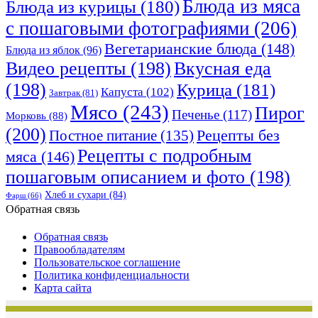
Блюда из мяса
Блюда из курицы
(180)
с пошаговыми фотографиями
(206)
Вегетарианские блюда
(148)
Блюда из яблок
(96)
Видео рецепты
(198)
Вкусная еда
(198)
Курица
(181)
Капуста
(102)
Завтрак
(81)
Мясо
(243)
Пирог
Печенье
(117)
Морковь
(88)
(200)
Рецепты без
Постное питание
(135)
Рецепты с подробным
мяса
(146)
пошаговым описанием и фото
(198)
Хлеб и сухари
(84)
Фарш
(66)
Обратная связь
Обратная связь
Правообладателям
Пользовательское соглашение
Политика конфиденциальности
Карта сайта