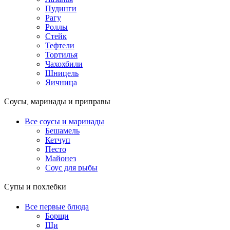
Пудинги
Рагу
Роллы
Стейк
Тефтели
Тортилья
Чахохбили
Шницель
Яичница
Соусы, маринады и приправы
Все соусы и маринады
Бешамель
Кетчуп
Песто
Майонез
Соус для рыбы
Супы и похлебки
Все первые блюда
Борщи
Щи