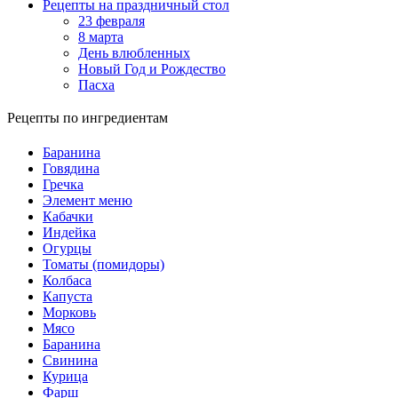
Рецепты на праздничный стол
23 февраля
8 марта
День влюбленных
Новый Год и Рождество
Пасха
Рецепты по ингредиентам
Баранина
Говядина
Гречка
Элемент меню
Кабачки
Индейка
Огурцы
Томаты (помидоры)
Колбаса
Капуста
Морковь
Мясо
Баранина
Свинина
Курица
Фарш