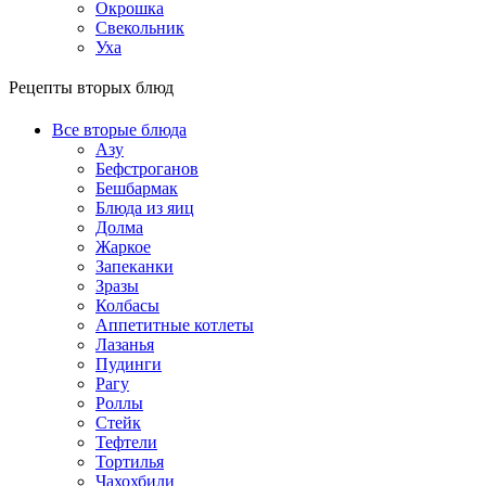
Окрошка
Свекольник
Уха
Рецепты вторых блюд
Все вторые блюда
Азу
Бефстроганов
Бешбармак
Блюда из яиц
Долма
Жаркое
Запеканки
Зразы
Колбасы
Аппетитные котлеты
Лазанья
Пудинги
Рагу
Роллы
Стейк
Тефтели
Тортилья
Чахохбили