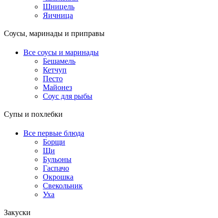
Шницель
Яичница
Соусы, маринады и приправы
Все соусы и маринады
Бешамель
Кетчуп
Песто
Майонез
Соус для рыбы
Супы и похлебки
Все первые блюда
Борщи
Щи
Бульоны
Гаспачо
Окрошка
Свекольник
Уха
Закуски