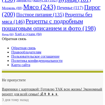
Капуста
(102)
Завтрак
(81)
Мясо
(243)
Пирог
Печенье
(117)
Морковь
(88)
(200)
Рецепты без
Постное питание
(135)
Рецепты с подробным
мяса
(146)
пошаговым описанием и фото
(198)
Хлеб и сухари
(84)
Фарш
(66)
Обратная связь
Обратная связь
Правообладателям
Пользовательское соглашение
Политика конфиденциальности
Карта сайта
Не пропустите
Вареники с картошкой: Готовлю ТАК всю жизнь! Экономный
рецепт для всей семьи! 💰👨👩👧👦
3 дня тому назад