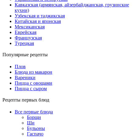
Кавказская (армянская, айзербайджанская, грузинские
кухни)
Узбекская и таджикская
Китайская и японская
Мексиканская
Еврейская
Французская
Турецкая
Популярные рецепты
Плов
Блюда из макарон
Вареники
Пицца с овощами
Пицца с сыром
Рецепты первых блюд
Все первые блюда
Борщи
Щи
Бульоны
Гаспачо