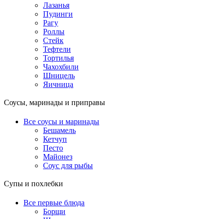
Лазанья
Пудинги
Рагу
Роллы
Стейк
Тефтели
Тортилья
Чахохбили
Шницель
Яичница
Соусы, маринады и приправы
Все соусы и маринады
Бешамель
Кетчуп
Песто
Майонез
Соус для рыбы
Супы и похлебки
Все первые блюда
Борщи