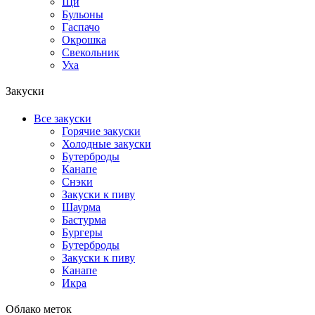
Щи
Бульоны
Гаспачо
Окрошка
Свекольник
Уха
Закуски
Все закуски
Горячие закуски
Холодные закуски
Бутерброды
Канапе
Снэки
Закуски к пиву
Шаурма
Бастурма
Бургеры
Бутерброды
Закуски к пиву
Канапе
Икра
Облако меток