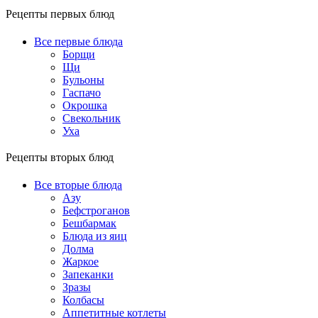
Рецепты первых блюд
Все первые блюда
Борщи
Щи
Бульоны
Гаспачо
Окрошка
Свекольник
Уха
Рецепты вторых блюд
Все вторые блюда
Азу
Бефстроганов
Бешбармак
Блюда из яиц
Долма
Жаркое
Запеканки
Зразы
Колбасы
Аппетитные котлеты