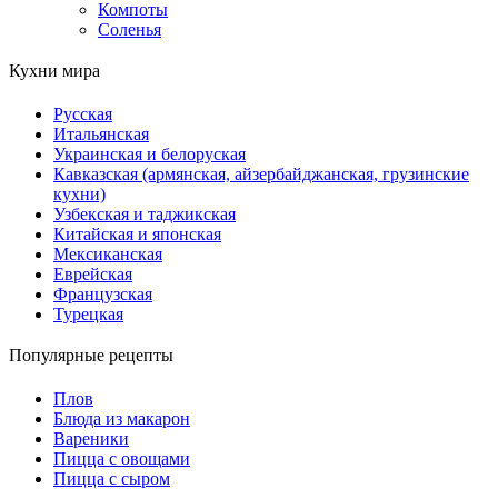
Компоты
Соленья
Кухни мира
Русская
Итальянская
Украинская и белоруская
Кавказская (армянская, айзербайджанская, грузинские
кухни)
Узбекская и таджикская
Китайская и японская
Мексиканская
Еврейская
Французская
Турецкая
Популярные рецепты
Плов
Блюда из макарон
Вареники
Пицца с овощами
Пицца с сыром