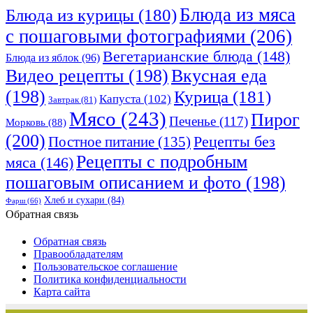
Блюда из мяса
Блюда из курицы
(180)
с пошаговыми фотографиями
(206)
Вегетарианские блюда
(148)
Блюда из яблок
(96)
Видео рецепты
(198)
Вкусная еда
(198)
Курица
(181)
Капуста
(102)
Завтрак
(81)
Мясо
(243)
Пирог
Печенье
(117)
Морковь
(88)
(200)
Рецепты без
Постное питание
(135)
Рецепты с подробным
мяса
(146)
пошаговым описанием и фото
(198)
Хлеб и сухари
(84)
Фарш
(66)
Обратная связь
Обратная связь
Правообладателям
Пользовательское соглашение
Политика конфиденциальности
Карта сайта