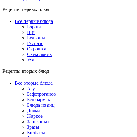
Рецепты первых блюд
Все первые блюда
Борщи
Щи
Бульоны
Гаспачо
Окрошка
Свекольник
Уха
Рецепты вторых блюд
Все вторые блюда
Азу
Бефстроганов
Бешбармак
Блюда из яиц
Долма
Жаркое
Запеканки
Зразы
Колбасы