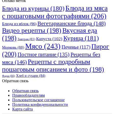
Облако меток
Блюда из мяса
Блюда из курицы
(180)
с пошаговыми фотографиями
(206)
Вегетарианские блюда
(148)
Блюда из яблок
(96)
Видео рецепты
(198)
Вкусная еда
(198)
Курица
(181)
Капуста
(102)
Завтрак
(81)
Мясо
(243)
Пирог
Печенье
(117)
Морковь
(88)
(200)
Рецепты без
Постное питание
(135)
Рецепты с подробным
мяса
(146)
пошаговым описанием и фото
(198)
Хлеб и сухари
(84)
Фарш
(66)
Обратная связь
Обратная связь
Правообладателям
Пользовательское соглашение
Политика конфиденциальности
Карта сайта