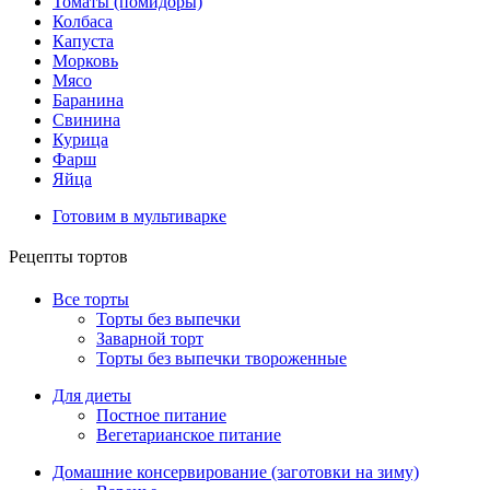
Томаты (помидоры)
Колбаса
Капуста
Морковь
Мясо
Баранина
Свинина
Курица
Фарш
Яйца
Готовим в мультиварке
Рецепты тортов
Все торты
Торты без выпечки
Заварной торт
Торты без выпечки твороженные
Для диеты
Постное питание
Вегетарианское питание
Домашние консервирование (заготовки на зиму)