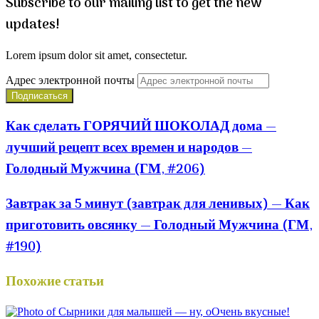
Subscribe to our mailing list to get the new
updates!
Lorem ipsum dolor sit amet, consectetur.
Адрес электронной почты
Как сделать ГОРЯЧИЙ ШОКОЛАД дома —
лучший рецепт всех времен и народов —
Голодный Мужчина (ГМ, #206)
Завтрак за 5 минут (завтрак для ленивых) — Как
приготовить овсянку — Голодный Мужчина (ГМ,
#190)
Похожие статьи