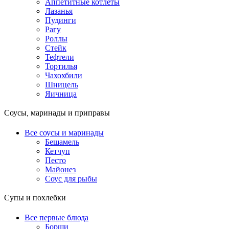
Аппетитные котлеты
Лазанья
Пудинги
Рагу
Роллы
Стейк
Тефтели
Тортилья
Чахохбили
Шницель
Яичница
Соусы, маринады и приправы
Все соусы и маринады
Бешамель
Кетчуп
Песто
Майонез
Соус для рыбы
Супы и похлебки
Все первые блюда
Борщи