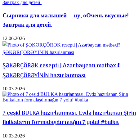
Сырники для малышей — ну, оОчень вкусные!
Завтрак для детей.
12.06.2026
ŞƏKƏRÇÖRƏK resepti | Azərbaycan mətbəxi❗️
ŞƏKƏRÇÖRƏYİNİN hazırlanması
10.03.2026
7 çeşid BULKA hazırlanması. Evdə hazırlanan Şirin
Bulkaların formalaşdırmağın 7 yolu! #bulka
10.03.2026