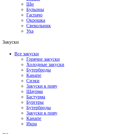
Щи
Бульоны
Гаспачо
Окрошка
Свекольник
Уха
Закуски
Все закуски
Горячие закуски
Холодные закуски
Бутерброды
Канапе
Снэки
Закуски к пиву
Шаурма
Бастурма
Бургеры
Бутерброды
Закуски к пиву
Канапе
Икра