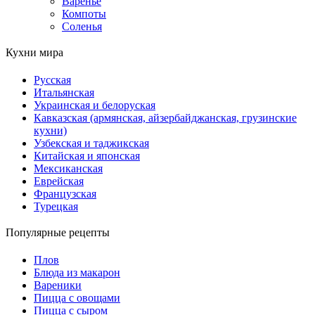
Варенье
Компоты
Соленья
Кухни мира
Русская
Итальянская
Украинская и белоруская
Кавказская (армянская, айзербайджанская, грузинские
кухни)
Узбекская и таджикская
Китайская и японская
Мексиканская
Еврейская
Французская
Турецкая
Популярные рецепты
Плов
Блюда из макарон
Вареники
Пицца с овощами
Пицца с сыром