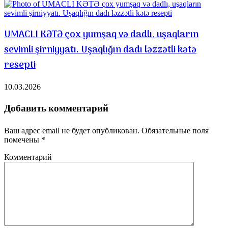
UMACLI KƏTƏ çox yumşaq və dadlı, uşaqların
sevimli şirniyyatı. Uşaqlığın dadı ləzzətli kətə
resepti
10.03.2026
Добавить комментарий
Ваш адрес email не будет опубликован.
Обязательные поля
помечены
*
Комментарий