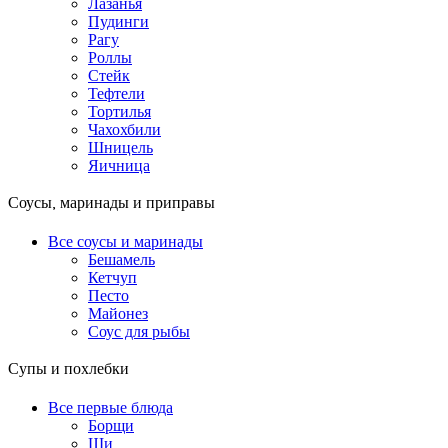
Лазанья
Пудинги
Рагу
Роллы
Стейк
Тефтели
Тортилья
Чахохбили
Шницель
Яичница
Соусы, маринады и приправы
Все соусы и маринады
Бешамель
Кетчуп
Песто
Майонез
Соус для рыбы
Супы и похлебки
Все первые блюда
Борщи
Щи