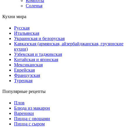
Компоты
Соленья
Кухни мира
Русская
Итальянская
Украинская и белоруская
Кавказская (армянская, айзербайджанская, грузинские
кухни)
Узбекская и таджикская
Китайская и японская
Мексиканская
Еврейская
Французская
Турецкая
Популярные рецепты
Плов
Блюда из макарон
Вареники
Пицца с овощами
Пицца с сыром