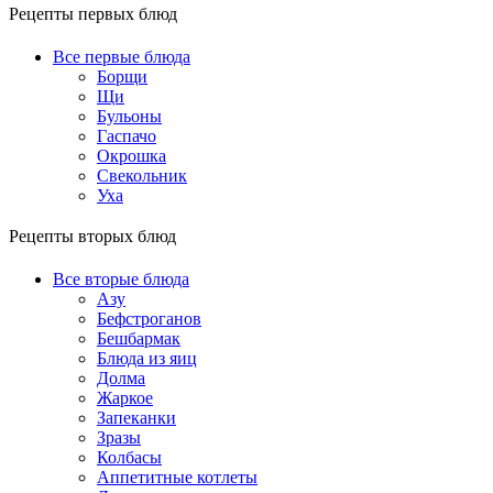
Рецепты первых блюд
Все первые блюда
Борщи
Щи
Бульоны
Гаспачо
Окрошка
Свекольник
Уха
Рецепты вторых блюд
Все вторые блюда
Азу
Бефстроганов
Бешбармак
Блюда из яиц
Долма
Жаркое
Запеканки
Зразы
Колбасы
Аппетитные котлеты