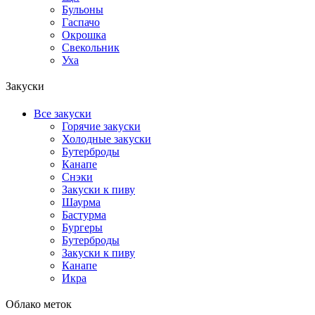
Бульоны
Гаспачо
Окрошка
Свекольник
Уха
Закуски
Все закуски
Горячие закуски
Холодные закуски
Бутерброды
Канапе
Снэки
Закуски к пиву
Шаурма
Бастурма
Бургеры
Бутерброды
Закуски к пиву
Канапе
Икра
Облако меток