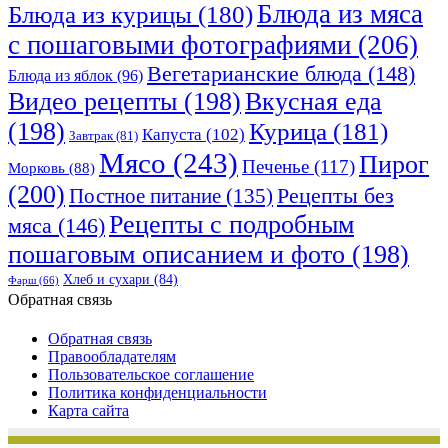
Блюда из мяса
Блюда из курицы
(180)
с пошаговыми фотографиями
(206)
Вегетарианские блюда
(148)
Блюда из яблок
(96)
Видео рецепты
(198)
Вкусная еда
(198)
Курица
(181)
Капуста
(102)
Завтрак
(81)
Мясо
(243)
Пирог
Печенье
(117)
Морковь
(88)
(200)
Рецепты без
Постное питание
(135)
Рецепты с подробным
мяса
(146)
пошаговым описанием и фото
(198)
Хлеб и сухари
(84)
Фарш
(66)
Обратная связь
Обратная связь
Правообладателям
Пользовательское соглашение
Политика конфиденциальности
Карта сайта