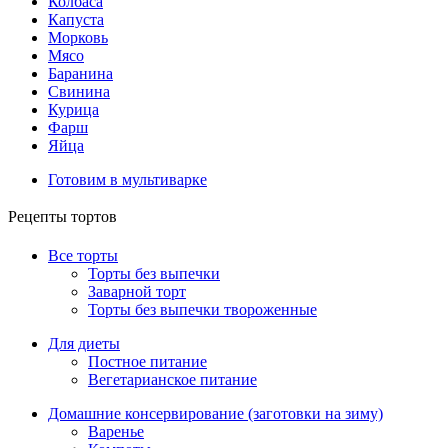
Колбаса
Капуста
Морковь
Мясо
Баранина
Свинина
Курица
Фарш
Яйца
Готовим в мультиварке
Рецепты тортов
Все торты
Торты без выпечки
Заварной торт
Торты без выпечки твороженные
Для диеты
Постное питание
Вегетарианское питание
Домашние консервирование (заготовки на зиму)
Варенье