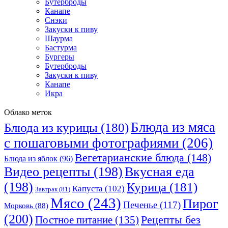
Бутерброды
Канапе
Снэки
Закуски к пиву
Шаурма
Бастурма
Бургеры
Бутерброды
Закуски к пиву
Канапе
Икра
Облако меток
Блюда из мяса
Блюда из курицы
(180)
с пошаговыми фотографиями
(206)
Вегетарианские блюда
(148)
Блюда из яблок
(96)
Видео рецепты
(198)
Вкусная еда
(198)
Курица
(181)
Капуста
(102)
Завтрак
(81)
Мясо
(243)
Пирог
Печенье
(117)
Морковь
(88)
(200)
Рецепты без
Постное питание
(135)