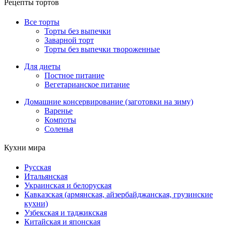
Рецепты тортов
Все торты
Торты без выпечки
Заварной торт
Торты без выпечки твороженные
Для диеты
Постное питание
Вегетарианское питание
Домашние консервирование (заготовки на зиму)
Варенье
Компоты
Соленья
Кухни мира
Русская
Итальянская
Украинская и белоруская
Кавказская (армянская, айзербайджанская, грузинские
кухни)
Узбекская и таджикская
Китайская и японская