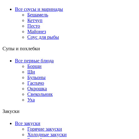
Все соусы и маринады
Бешамель
Кетчуп
Песто
Майонез
Соус для рыбы
Супы и похлебки
Все первые блюда
Борщи
Щи
Бульоны
Гаспачо
Окрошка
Свекольник
Уха
Закуски
Все закуски
Горячие закуски
Холодные закуски