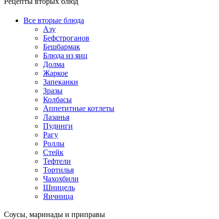
Рецепты вторых блюд
Все вторые блюда
Азу
Бефстроганов
Бешбармак
Блюда из яиц
Долма
Жаркое
Запеканки
Зразы
Колбасы
Аппетитные котлеты
Лазанья
Пудинги
Рагу
Роллы
Стейк
Тефтели
Тортилья
Чахохбили
Шницель
Яичница
Соусы, маринады и приправы