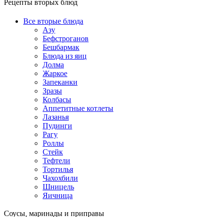
Рецепты вторых блюд
Все вторые блюда
Азу
Бефстроганов
Бешбармак
Блюда из яиц
Долма
Жаркое
Запеканки
Зразы
Колбасы
Аппетитные котлеты
Лазанья
Пудинги
Рагу
Роллы
Стейк
Тефтели
Тортилья
Чахохбили
Шницель
Яичница
Соусы, маринады и приправы