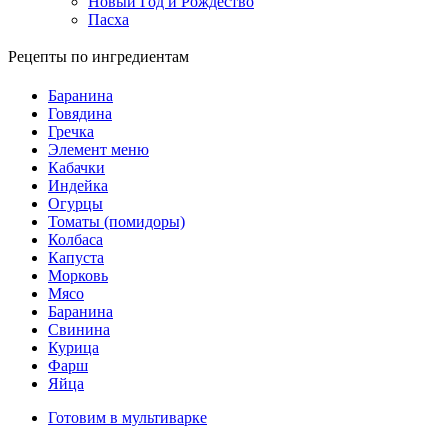
Новый Год и Рождество
Пасха
Рецепты по ингредиентам
Баранина
Говядина
Гречка
Элемент меню
Кабачки
Индейка
Огурцы
Томаты (помидоры)
Колбаса
Капуста
Морковь
Мясо
Баранина
Свинина
Курица
Фарш
Яйца
Готовим в мультиварке