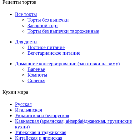
Рецепты тортов
Все торты
Торты без выпечки
Заварной торт
Торты без выпечки твороженные
Для диеты
Постное питание
Вегетарианское питание
Домашние консервирование (заготовки на зиму)
Варенье
Компоты
Соленья
Кухни мира
Русская
Итальянская
Украинская и белоруская
Кавказская (армянская, айзербайджанская, грузинские
кухни)
Узбекская и таджикская
Китайская и японская