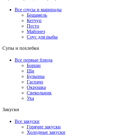
Все соусы и маринады
Бешамель
Кетчуп
Песто
Майонез
Соус для рыбы
Супы и похлебки
Все первые блюда
Борщи
Щи
Бульоны
Гаспачо
Окрошка
Свекольник
Уха
Закуски
Все закуски
Горячие закуски
Холодные закуски