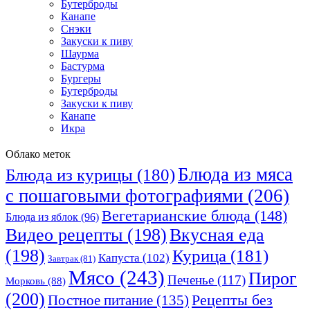
Бутерброды
Канапе
Снэки
Закуски к пиву
Шаурма
Бастурма
Бургеры
Бутерброды
Закуски к пиву
Канапе
Икра
Облако меток
Блюда из мяса
Блюда из курицы
(180)
с пошаговыми фотографиями
(206)
Вегетарианские блюда
(148)
Блюда из яблок
(96)
Видео рецепты
(198)
Вкусная еда
(198)
Курица
(181)
Капуста
(102)
Завтрак
(81)
Мясо
(243)
Пирог
Печенье
(117)
Морковь
(88)
(200)
Рецепты без
Постное питание
(135)