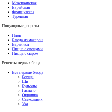
Мексиканская
Еврейская
Французская
Турецкая
Популярные рецепты
Плов
Блюда из макарон
Вареники
Пицца с овощами
Пицца с сыром
Рецепты первых блюд
Все первые блюда
Борщи
Щи
Бульоны
Гаспачо
Окрошка
Свекольник
Уха