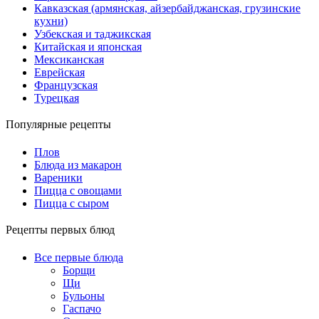
Кавказская (армянская, айзербайджанская, грузинские
кухни)
Узбекская и таджикская
Китайская и японская
Мексиканская
Еврейская
Французская
Турецкая
Популярные рецепты
Плов
Блюда из макарон
Вареники
Пицца с овощами
Пицца с сыром
Рецепты первых блюд
Все первые блюда
Борщи
Щи
Бульоны
Гаспачо