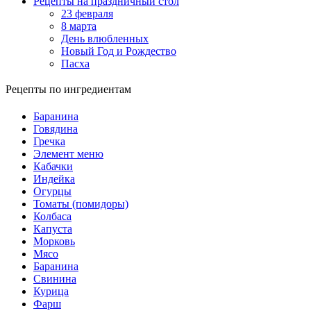
Рецепты на праздничный стол
23 февраля
8 марта
День влюбленных
Новый Год и Рождество
Пасха
Рецепты по ингредиентам
Баранина
Говядина
Гречка
Элемент меню
Кабачки
Индейка
Огурцы
Томаты (помидоры)
Колбаса
Капуста
Морковь
Мясо
Баранина
Свинина
Курица
Фарш