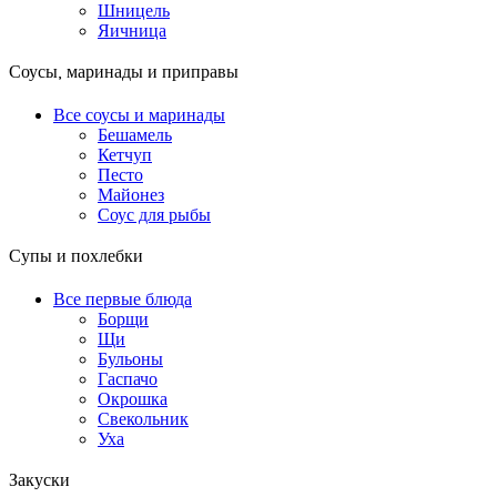
Шницель
Яичница
Соусы, маринады и приправы
Все соусы и маринады
Бешамель
Кетчуп
Песто
Майонез
Соус для рыбы
Супы и похлебки
Все первые блюда
Борщи
Щи
Бульоны
Гаспачо
Окрошка
Свекольник
Уха
Закуски