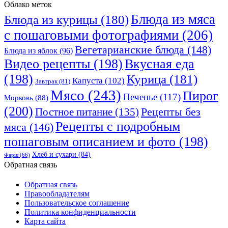
Облако меток
Блюда из мяса
Блюда из курицы
(180)
с пошаговыми фотографиями
(206)
Вегетарианские блюда
(148)
Блюда из яблок
(96)
Видео рецепты
(198)
Вкусная еда
(198)
Курица
(181)
Капуста
(102)
Завтрак
(81)
Мясо
(243)
Пирог
Печенье
(117)
Морковь
(88)
(200)
Рецепты без
Постное питание
(135)
Рецепты с подробным
мяса
(146)
пошаговым описанием и фото
(198)
Хлеб и сухари
(84)
Фарш
(66)
Обратная связь
Обратная связь
Правообладателям
Пользовательское соглашение
Политика конфиденциальности
Карта сайта