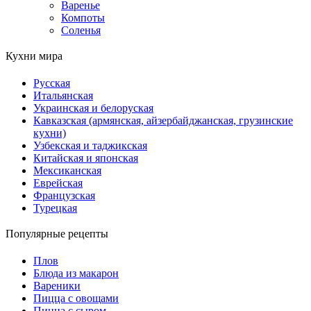
Варенье
Компоты
Соленья
Кухни мира
Русская
Итальянская
Украинская и белоруская
Кавказская (армянская, айзербайджанская, грузинские
кухни)
Узбекская и таджикская
Китайская и японская
Мексиканская
Еврейская
Французская
Турецкая
Популярные рецепты
Плов
Блюда из макарон
Вареники
Пицца с овощами
Пицца с сыром