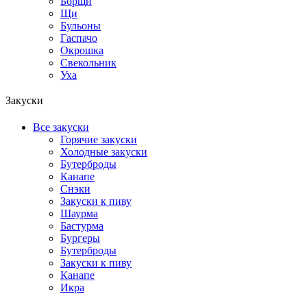
Борщи
Щи
Бульоны
Гаспачо
Окрошка
Свекольник
Уха
Закуски
Все закуски
Горячие закуски
Холодные закуски
Бутерброды
Канапе
Снэки
Закуски к пиву
Шаурма
Бастурма
Бургеры
Бутерброды
Закуски к пиву
Канапе
Икра