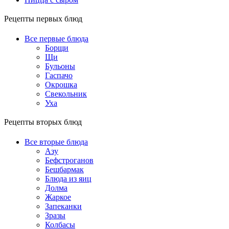
Рецепты первых блюд
Все первые блюда
Борщи
Щи
Бульоны
Гаспачо
Окрошка
Свекольник
Уха
Рецепты вторых блюд
Все вторые блюда
Азу
Бефстроганов
Бешбармак
Блюда из яиц
Долма
Жаркое
Запеканки
Зразы
Колбасы