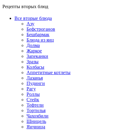
Рецепты вторых блюд
Все вторые блюда
Азу
Бефстроганов
Бешбармак
Блюда из яиц
Долма
Жаркое
Запеканки
Зразы
Колбасы
Аппетитные котлеты
Лазанья
Пудинги
Рагу
Роллы
Стейк
Тефтели
Тортилья
Чахохбили
Шницель
Яичница