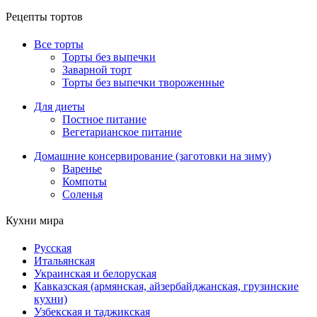
Рецепты тортов
Все торты
Торты без выпечки
Заварной торт
Торты без выпечки твороженные
Для диеты
Постное питание
Вегетарианское питание
Домашние консервирование (заготовки на зиму)
Варенье
Компоты
Соленья
Кухни мира
Русская
Итальянская
Украинская и белоруская
Кавказская (армянская, айзербайджанская, грузинские
кухни)
Узбекская и таджикская