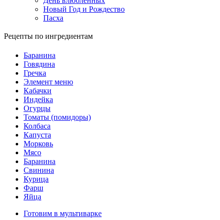
День влюбленных
Новый Год и Рождество
Пасха
Рецепты по ингредиентам
Баранина
Говядина
Гречка
Элемент меню
Кабачки
Индейка
Огурцы
Томаты (помидоры)
Колбаса
Капуста
Морковь
Мясо
Баранина
Свинина
Курица
Фарш
Яйца
Готовим в мультиварке