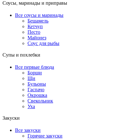
Соусы, маринады и приправы
Все соусы и маринады
Бешамель
Кетчуп
Песто
Майонез
Соус для рыбы
Супы и похлебки
Все первые блюда
Борщи
Щи
Бульоны
Гаспачо
Окрошка
Свекольник
Уха
Закуски
Все закуски
Горячие закуски