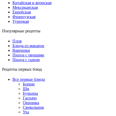
Китайская и японская
Мексиканская
Еврейская
Французская
Турецкая
Популярные рецепты
Плов
Блюда из макарон
Вареники
Пицца с овощами
Пицца с сыром
Рецепты первых блюд
Все первые блюда
Борщи
Щи
Бульоны
Гаспачо
Окрошка
Свекольник
Уха