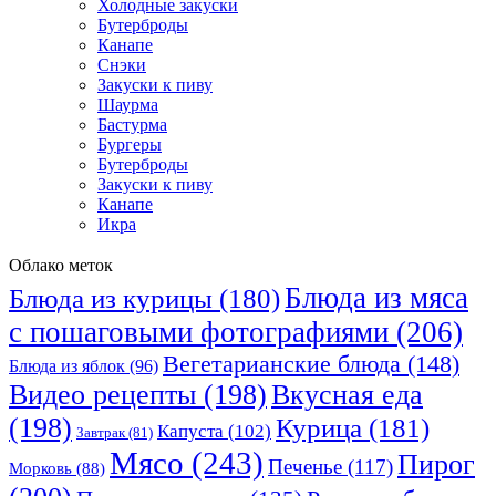
Холодные закуски
Бутерброды
Канапе
Снэки
Закуски к пиву
Шаурма
Бастурма
Бургеры
Бутерброды
Закуски к пиву
Канапе
Икра
Облако меток
Блюда из мяса
Блюда из курицы
(180)
с пошаговыми фотографиями
(206)
Вегетарианские блюда
(148)
Блюда из яблок
(96)
Видео рецепты
(198)
Вкусная еда
(198)
Курица
(181)
Капуста
(102)
Завтрак
(81)
Мясо
(243)
Пирог
Печенье
(117)
Морковь
(88)