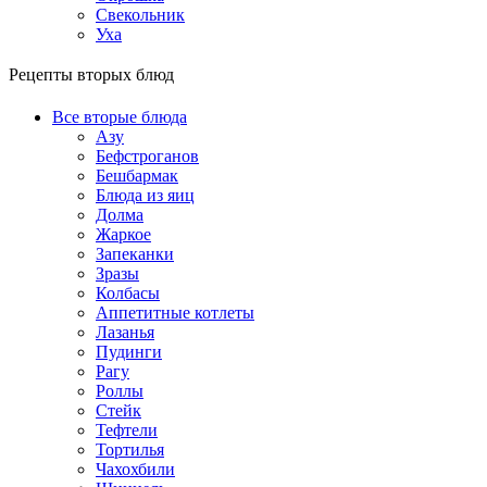
Свекольник
Уха
Рецепты вторых блюд
Все вторые блюда
Азу
Бефстроганов
Бешбармак
Блюда из яиц
Долма
Жаркое
Запеканки
Зразы
Колбасы
Аппетитные котлеты
Лазанья
Пудинги
Рагу
Роллы
Стейк
Тефтели
Тортилья
Чахохбили