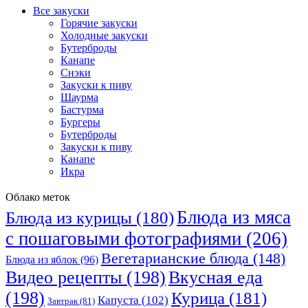
Все закуски
Горячие закуски
Холодные закуски
Бутерброды
Канапе
Снэки
Закуски к пиву
Шаурма
Бастурма
Бургеры
Бутерброды
Закуски к пиву
Канапе
Икра
Облако меток
Блюда из мяса
Блюда из курицы
(180)
с пошаговыми фотографиями
(206)
Вегетарианские блюда
(148)
Блюда из яблок
(96)
Видео рецепты
(198)
Вкусная еда
(198)
Курица
(181)
Капуста
(102)
Завтрак
(81)