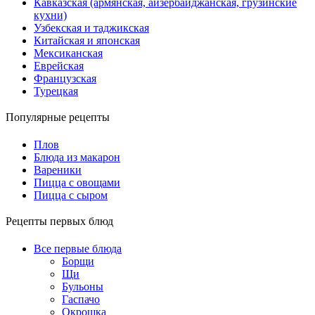
Кавказская (армянская, айзербайджанская, грузинские
кухни)
Узбекская и таджикская
Китайская и японская
Мексиканская
Еврейская
Французская
Турецкая
Популярные рецепты
Плов
Блюда из макарон
Вареники
Пицца с овощами
Пицца с сыром
Рецепты первых блюд
Все первые блюда
Борщи
Щи
Бульоны
Гаспачо
Окрошка