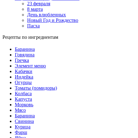
23 февраля
8 марта
День влюбленных
Новый Год и Рождество
Пасха
Рецепты по ингредиентам
Баранина
Говядина
Гречка
Элемент меню
Кабачки
Индейка
Огурцы
Томаты (помидоры)
Колбаса
Капуста
Морковь
Мясо
Баранина
Свинина
Курица
Фарш
Яйца