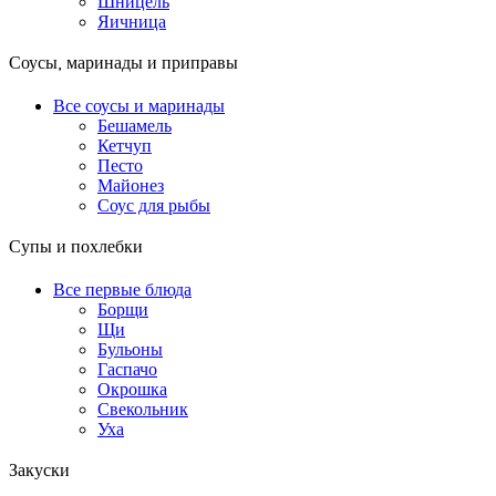
Шницель
Яичница
Соусы, маринады и приправы
Все соусы и маринады
Бешамель
Кетчуп
Песто
Майонез
Соус для рыбы
Супы и похлебки
Все первые блюда
Борщи
Щи
Бульоны
Гаспачо
Окрошка
Свекольник
Уха
Закуски