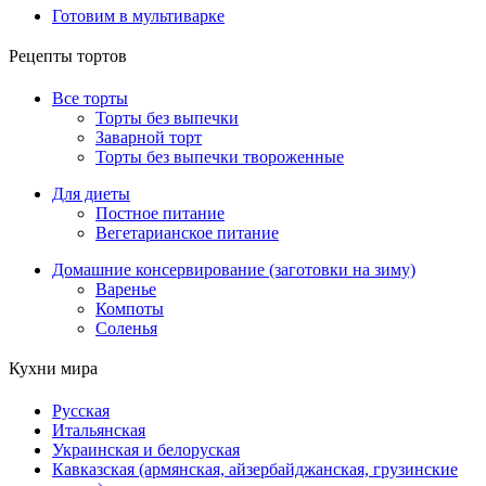
Готовим в мультиварке
Рецепты тортов
Все торты
Торты без выпечки
Заварной торт
Торты без выпечки твороженные
Для диеты
Постное питание
Вегетарианское питание
Домашние консервирование (заготовки на зиму)
Варенье
Компоты
Соленья
Кухни мира
Русская
Итальянская
Украинская и белоруская
Кавказская (армянская, айзербайджанская, грузинские