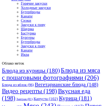
Горячие закуски
Холодные закуски
Бутерброды
Канапе
Снэки
Закуски к пиву
Шаурма
Бастурма
Бургеры
Бутерброды
Закуски к пиву
Канапе
Икра
Облако меток
Блюда из мяса
Блюда из курицы
(180)
с пошаговыми фотографиями
(206)
Вегетарианские блюда
(148)
Блюда из яблок
(96)
Видео рецепты
(198)
Вкусная еда
(198)
Курица
(181)
Капуста
(102)
Завтрак
(81)
Мясо
(243)
Пирог