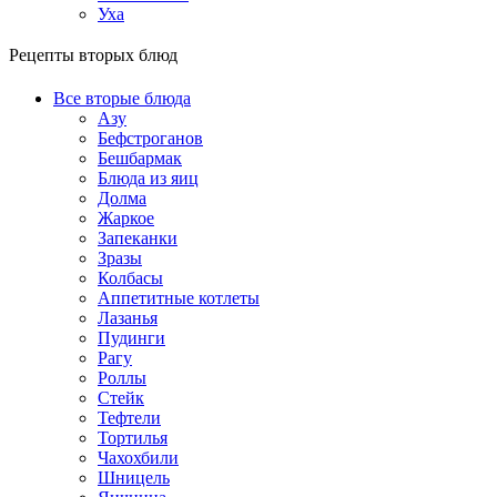
Уха
Рецепты вторых блюд
Все вторые блюда
Азу
Бефстроганов
Бешбармак
Блюда из яиц
Долма
Жаркое
Запеканки
Зразы
Колбасы
Аппетитные котлеты
Лазанья
Пудинги
Рагу
Роллы
Стейк
Тефтели
Тортилья
Чахохбили
Шницель