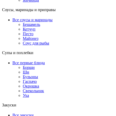
Яичница
Соусы, маринады и приправы
Все соусы и маринады
Бешамель
Кетчуп
Песто
Майонез
Соус для рыбы
Супы и похлебки
Все первые блюда
Борщи
Щи
Бульоны
Гаспачо
Окрошка
Свекольник
Уха
Закуски
Все закуски