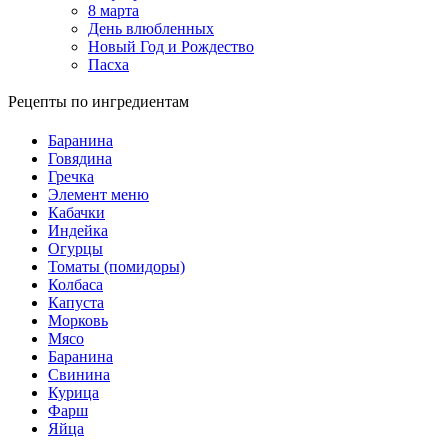
8 марта
День влюбленных
Новый Год и Рождество
Пасха
Рецепты по ингредиентам
Баранина
Говядина
Гречка
Элемент меню
Кабачки
Индейка
Огурцы
Томаты (помидоры)
Колбаса
Капуста
Морковь
Мясо
Баранина
Свинина
Курица
Фарш
Яйца