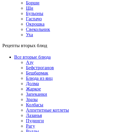
Борщи
Щи
Бульоны
Гаспачо
Окрошка
Свекольник
Уха
Рецепты вторых блюд
Все вторые блюда
Азу
Бефстроганов
Бешбармак
Блюда из яиц
Долма
Жаркое
Запеканки
Зразы
Колбасы
Аппетитные котлеты
Лазанья
Пудинги
Рагу
Роллы