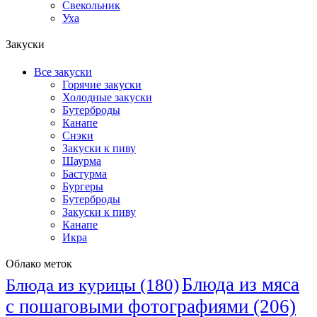
Свекольник
Уха
Закуски
Все закуски
Горячие закуски
Холодные закуски
Бутерброды
Канапе
Снэки
Закуски к пиву
Шаурма
Бастурма
Бургеры
Бутерброды
Закуски к пиву
Канапе
Икра
Облако меток
Блюда из мяса
Блюда из курицы
(180)
с пошаговыми фотографиями
(206)