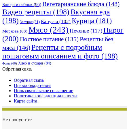
Вегетарианские блюда
(148)
Блюда из яблок
(96)
Видео рецепты
(198)
Вкусная еда
(198)
Курица
(181)
Капуста
(102)
Завтрак
(81)
Мясо
(243)
Пирог
Печенье
(117)
Морковь
(88)
(200)
Рецепты без
Постное питание
(135)
Рецепты с подробным
мяса
(146)
пошаговым описанием и фото
(198)
Хлеб и сухари
(84)
Фарш
(66)
Обратная связь
Обратная связь
Правообладателям
Пользовательское соглашение
Политика конфиденциальности
Карта сайта
Не пропустите