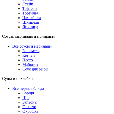
Стейк
Тефтели
Тортилья
Чахохбили
Шницель
Яичница
Соусы, маринады и приправы
Все соусы и маринады
Бешамель
Кетчуп
Песто
Майонез
Соус для рыбы
Супы и похлебки
Все первые блюда
Борщи
Щи
Бульоны
Гаспачо
Окрошка