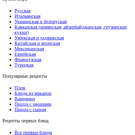
Русская
Итальянская
Украинская и белоруская
Кавказская (армянская, айзербайджанская, грузинские
кухни)
Узбекская и таджикская
Китайская и японская
Мексиканская
Еврейская
Французская
Турецкая
Популярные рецепты
Плов
Блюда из макарон
Вареники
Пицца с овощами
Пицца с сыром
Рецепты первых блюд
Все первые блюда